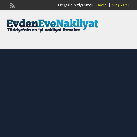
Hoşgeldin
ziyaretçi!
[
Kaydol
|
Giriş Yap
]