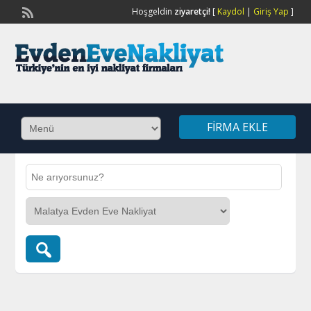
Hoşgeldin
ziyaretçi!
[
Kaydol
|
Giriş Yap
]
FIRMA EKLE