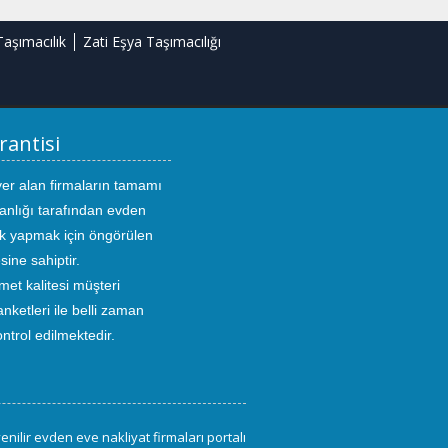
Taşımacılık
Zati Eşya Taşımacılığı
rantisi
yer alan firmaların tamamı
anlığı tarafından evden
ık yapmak için öngörülen
sine sahiptir.
met kalitesi müşteri
ketleri ile belli zaman
kontrol edilmektedir.
enilir evden eve nakliyat firmaları portalı