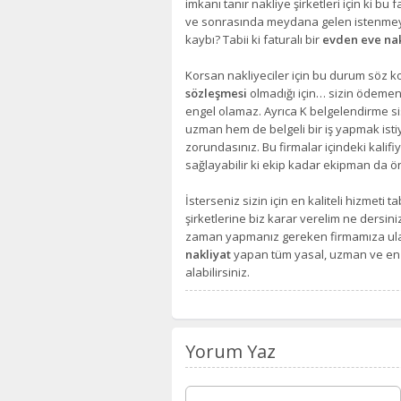
imkanı tanır nakliye şirketleri için ki bu
ve sonrasında meydana gelen istenmey
kaybı? Tabii ki faturalı bir
evden eve na
Korsan nakliyeciler için bu durum söz k
sözleşmesi
olmadığı için… sizin ödemen
engel olamaz. Ayrıca K belgelendirme si
uzman hem de belgeli bir iş yapmak isti
zorundasınız. Bu firmalar içindeki kali
sağlayabilir ki ekip kadar ekipman da ö
İsterseniz sizin için en kaliteli hizmeti 
şirketlerine biz karar verelim ne dersini
zaman yapmanız gereken firmamıza ula
nakliyat
yapan tüm yasal, uzman ve en uyg
alabilirsiniz.
Yorum Yaz