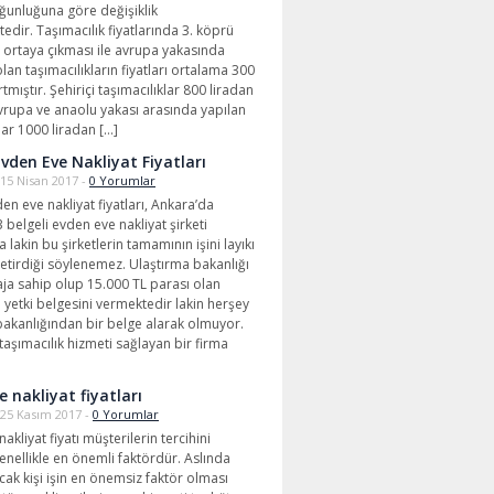
ğunluğuna göre değişiklik
edir. Taşımacılık fiyatlarında 3. köprü
ortaya çıkması ile avrupa yakasında
lan taşımacılıkların fiyatları ortalama 300
tmıştır. Şehiriçi taşımacılıklar 800 liradan
vrupa ve anaolu yakası arasında yapılan
lar 1000 liradan […]
vden Eve Nakliyat Fiyatları
15 Nisan 2017 -
0 Yorumlar
n eve nakliyat fiyatları, Ankara’da
 belgeli evden eve nakliyat şirketi
lakin bu şirketlerin tamamının işini layıkı
getirdiği söylenemez. Ulaştırma bakanlığı
naja sahip olup 15.000 TL parası olan
 yetki belgesini vermektedir lakin herşey
bakanlığından bir belge alarak olmuyor.
taşımacılık hizmeti sağlayan bir firma
e nakliyat fiyatları
25 Kasım 2017 -
0 Yorumlar
akliyat fiyatı müşterilerin tercihini
enellikle en önemli faktördür. Aslında
acak kişi işin en önemsiz faktör olması