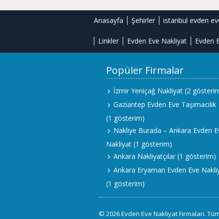
Anasayfa
Şehirler
istanbul evden ev
Linkler
Evden Eve Nakliyat
Evden E
Popüler Firmalar
İzmir Yeniçağ Nakliyat
(2 gösteri
Gaziantep Evden Eve Taşımacılık
(1 gösterim)
Nakliye Burada – Ankara Evden E
Nakliyat
(1 gösterim)
Ankara Nakliyatçılar
(1 gösterim)
Ankara Eryaman Evden Eve Nakli
(1 gösterim)
© 2026 Evden Eve Nakliyat Firmaları. Tüm 