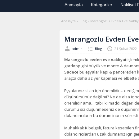
Anasayfa
Kategoriler
Nakliyat F
Anasayfa
»
Blog
»
Marangozlu Evden Eve Nakliy
Marangozlu Evden Eve
admin
Blog
21 Şubat 2022
Marangozlu evden eve nakliyat
işleml
gardırop gibi büyük ve monte & de-monte
Sadece bu eşyalar kapı & pencereden ko
araçta daha az yer kapması ve elbette d
Eşyalarınız sizin için önemlidir… dedi
düşünürsünüz değil mi? Ne de olsa için
önemlidir ama… tabii ki maddi değeri de
durumu siz düşünmeseniz de düşünenler
dolandırıcıların bu durum inanın sürekli 
Muhakkak K belgeli, fatura kesebilen fi
dolandırıcılardan uzak durmanız için ger