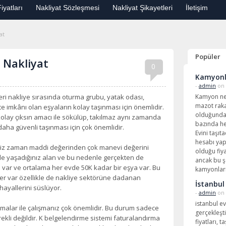
iyatları
Nakliyat Sözleşmesi
Nakliyat Şikayetleri
İletişim
at
Popüler
 Nakliyat
0
Kamyonl
-
admin
on 
eri nakliye sırasında oturma grubu, yatak odası,
Kamyon ne
mazot raka
 imkânı olan eşyaların kolay taşınması için önemlidir.
olduğundan
lay çıksın amacı ile sökülüp, takılmaz aynı zamanda
bazında he
aha güvenli taşınması için çok önemlidir.
Evini taşıta
hesabı yap
ğimiz zaman maddi değerinden çok manevi değerini
olduğu fiy
de yaşadığınız alan ve bu nedenle gerçekten de
ancak bu ş
 var ve ortalama her evde 50K kadar bir eşya var. Bu
kamyonları
 var özellikle de nakliye sektörüne dadanan
İstanbul
hayallerini süslüyor.
-
admin
on 
istanbul ev
rmalar ile çalışmanız çok önemlidir. Bu durum sadece
gerçekleşti
ekli değildir. K belgelendirme sistemi faturalandırma
fiyatları, 