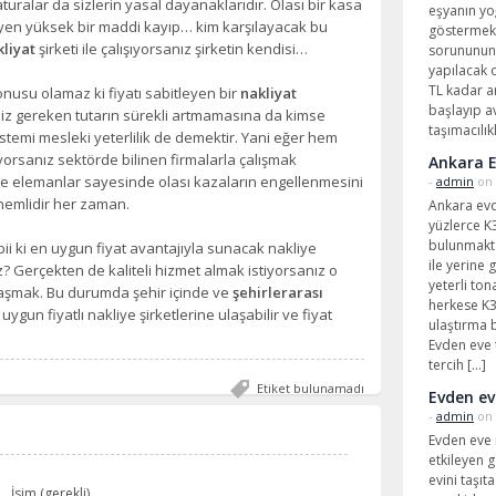
 faturalar da sizlerin yasal dayanaklarıdır. Olası bir kasa
eşyanın yo
en yüksek bir maddi kayıp… kim karşılayacak bu
göstermekt
kliyat
şirketi ile çalışıyorsanız şirketin kendisi…
sorununun 
yapılacak o
TL kadar ar
onusu olamaz ki fiyatı sabitleyen bir
nakliyat
başlayıp a
iz gereken tutarın sürekli artmamasına da kimse
taşımacılık
stemi mesleki yeterlilik de demektir. Yani eğer hem
yorsanız sektörde bilinen firmalarla çalışmak
Ankara E
fiye elemanlar sayesinde olası kazaların engellenmesini
-
admin
on 
nemlidir her zaman.
Ankara evde
yüzlerce K3
bulunmakta 
tabii ki en uygun fiyat avantajıyla sunacak nakliye
ile yerine 
z? Gerçekten de kaliteli hizmet almak istiyorsanız o
yeterli to
şmak. Bu durumda şehir içinde ve
şehirlerarası
herkese K3
un fiyatlı nakliye şirketlerine ulaşabilir ve fiyat
ulaştırma 
Evden eve 
tercih […]
Etiket bulunamadı
Evden ev
-
admin
on 
Evden eve n
etkileyen g
evini taşıt
İsim (gerekli)