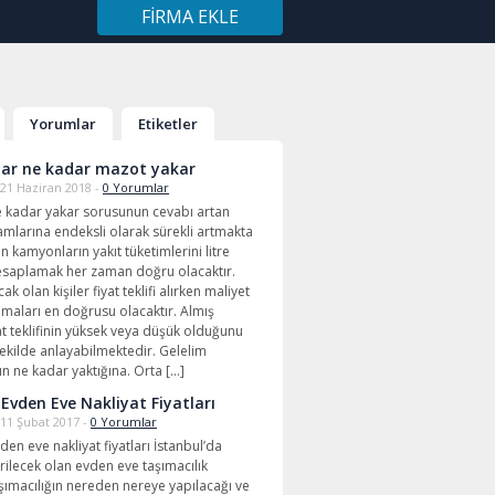
FIRMA EKLE
Yorumlar
Etiketler
ar ne kadar mazot yakar
21 Haziran 2018 -
0 Yorumlar
 kadar yakar sorusunun cevabı artan
mlarına endeksli olarak sürekli artmakta
 kamyonların yakıt tüketimlerini litre
saplamak her zaman doğru olacaktır.
cak olan kişiler fiyat teklifi alırken maliyet
maları en doğrusu olacaktır. Almış
at teklifinin yüksek veya düşük olduğunu
ekilde anlayabilmektedir. Gelelim
n ne kadar yaktığına. Orta […]
 Evden Eve Nakliyat Fiyatları
11 Şubat 2017 -
0 Yorumlar
den eve nakliyat fiyatları İstanbul’da
rilecek olan evden eve taşımacılık
taşımacılığın nereden nereye yapılacağı ve