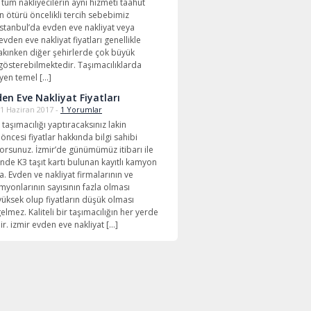
tüm nakliyecilerin aynı hizmeti taahüt
 ötürü öncelikli tercih sebebimiz
istanbul’da evden eve nakliyat veya
vden eve nakliyat fiyatları genellikle
yakınken diğer şehirlerde çok büyük
r gösterebilmektedir. Taşımacılıklarda
leyen temel […]
den Eve Nakliyat Fiyatları
1 Haziran 2017 -
1 Yorumlar
 taşımacılığı yaptıracaksınız lakin
 öncesi fiyatlar hakkında bilgi sahibi
yorsunuz. İzmir’de günümümüz itibarı ile
inde K3 taşıt kartı bulunan kayıtlı kamyon
. Evden ve nakliyat firmalarının ve
myonlarının sayısının fazla olması
yüksek olup fiyatların düşük olması
lmez. Kaliteli bir taşımacılığın her yerde
idir. izmir evden eve nakliyat […]