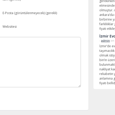
gerekirken 
etmesinden
olmuştur. 
E-Posta (görüntülenmeyecek) (gerekli)
ankara’da e
birbirine 
farklılıkla
Websitesi
fiyatı etki
İzmir Ev
-
admin
on 
İzmir’de ev
taşımacılık
olmak isti
bin’in üzer
bulunmakta
nakliyat ka
rekabetin 
anlamına ge
fiyatı bell