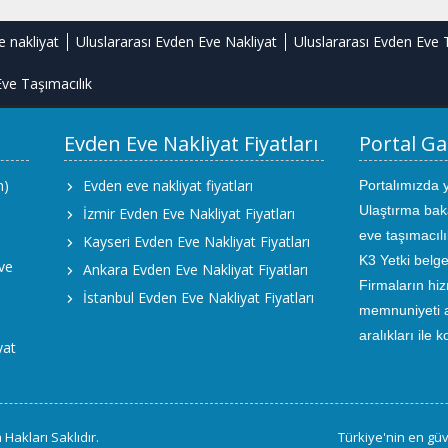
e nakliyat
Uluslararası Evden Eve Nakliyat
Uluslararası Evden Eve 
ve Taşımacılık
Evden Eve Nakliyat Fiyatları
Portal Ga
m)
Evden eve nakliyat fiyatları
Portalımızda 
Ulaştırma bak
İzmir Evden Eve Nakliyat Fiyatları
eve taşımacıl
Kayseri Evden Eve Nakliyat Fiyatları
K3 Yetki belge
ve
Ankara Evden Eve Nakliyat Fiyatları
Firmaların hiz
İstanbul Evden Eve Nakliyat Fiyatları
memnuniyeti an
aralıkları ile 
yat
Hakları Saklıdır.
Türkiye'nin en güv