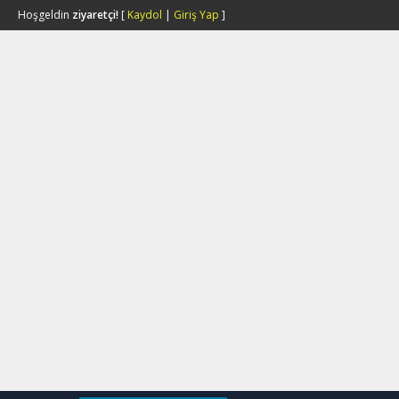
Hoşgeldin
ziyaretçi!
[
Kaydol
|
Giriş Yap
]