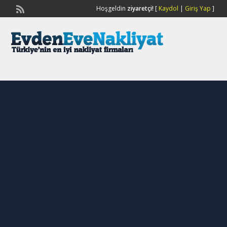
Hoşgeldin
ziyaretçi!
[
Kaydol
|
Giriş Yap
]