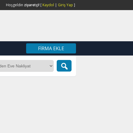
Hoşgeldin
ziyaretçi!
[
Kaydol
|
Giriş Yap
]
FIRMA EKLE