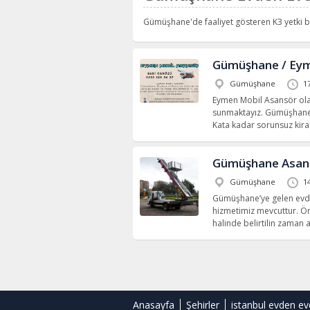
Gümüşhane'de faaliyet gösteren K3 yetki be
Gümüşhane / Eym
Gümüşhane
1
Eymen Mobil Asansör olar
sunmaktayız. Gümüşhane
Kata kadar sorunsuz kira
Gümüşhane Asans
Gümüşhane
1
Gümüşhane’ye gelen evden
hizmetimiz mevcuttur. Ön
halinde belirtilin zaman
Anasayfa
Şehirler
istanbul evden ev