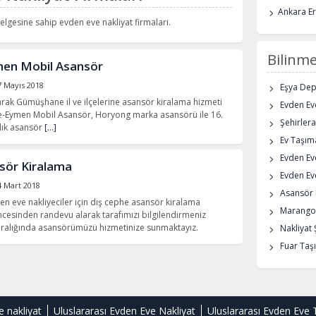
Ankara E
lgesine sahip evden eve nakliyat firmaları.
Bilinme
en Mobil Asansör
7 Mayıs 2018
Eşya De
ak Gümüşhane il ve ilçelerine asansör kiralama hizmeti
Evden Eve
-Eymen Mobil Asansör, Horyong marka asansörü ile 16.
Şehirlera
lık asansör
[…]
Ev Taşıma
Evden Ev
ör Kiralama
Evden Eve
4 Mart 2018
Asansör K
 eve nakliyeciler için dış cephe asansör kiralama
Marangoz
cesinden randevu alarak tarafımızı bilgilendirmeniz
 aralığında asansörümüzü hizmetinize sunmaktayız.
Nakliyat 
Fuar Taşı
e nakliyat
Uluslararası Evden Eve Nakliyat
Uluslararası Evden Eve 