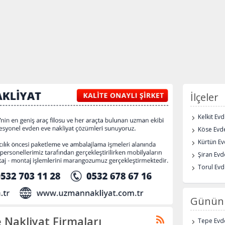
İlçeler
Kelkit Ev
Köse Evde
Kürtün Ev
Şiran Evd
Torul Evd
Günün 
Nakliyat Firmaları
Tepe Evde