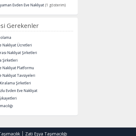
ryaman Evden Eve Nakliyat
(1 gösterim)
si Gerekenler
polama
 Nakliyat Ücretleri
rası Nakliyat Şirketleri
 Şirketleri
e Nakliyat Platformu
 Nakliyat Tavsiyeleri
iralama Şirketleri
lu Evden Eve Nakliyat
Şikayetleri
macılığı
Taşımacılık
Zati Eşya Taşımacılığı