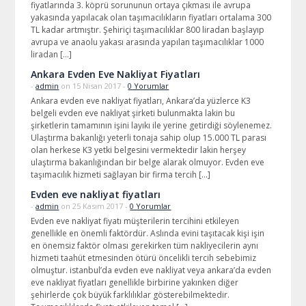
fiyatlarında 3. köprü sorununun ortaya çıkması ile avrupa
yakasında yapılacak olan taşımacılıkların fiyatları ortalama 300
TL kadar artmıştır. Şehiriçi taşımacılıklar 800 liradan başlayıp
avrupa ve anaolu yakası arasında yapılan taşımacılıklar 1000
liradan […]
Ankara Evden Eve Nakliyat Fiyatları
-
admin
on 15 Nisan 2017 -
0 Yorumlar
Ankara evden eve nakliyat fiyatları, Ankara’da yüzlerce K3
belgeli evden eve nakliyat şirketi bulunmakta lakin bu
şirketlerin tamamının işini layıkı ile yerine getirdiği söylenemez.
Ulaştırma bakanlığı yeterli tonaja sahip olup 15.000 TL parası
olan herkese K3 yetki belgesini vermektedir lakin herşey
ulaştırma bakanlığından bir belge alarak olmuyor. Evden eve
taşımacılık hizmeti sağlayan bir firma tercih […]
Evden eve nakliyat fiyatları
-
admin
on 25 Kasım 2017 -
0 Yorumlar
Evden eve nakliyat fiyatı müşterilerin tercihini etkileyen
genellikle en önemli faktördür. Aslında evini taşıtacak kişi işin
en önemsiz faktör olması gerekirken tüm nakliyecilerin aynı
hizmeti taahüt etmesinden ötürü öncelikli tercih sebebimiz
olmuştur. istanbul’da evden eve nakliyat veya ankara’da evden
eve nakliyat fiyatları genellikle birbirine yakınken diğer
şehirlerde çok büyük farklılıklar gösterebilmektedir.