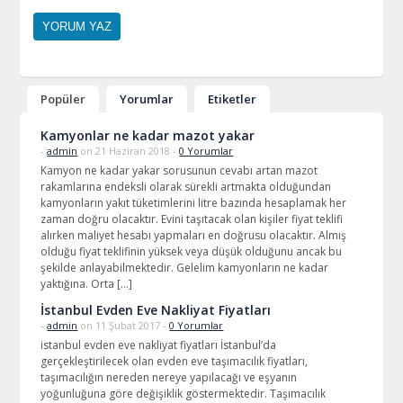
Popüler
Yorumlar
Etiketler
Kamyonlar ne kadar mazot yakar
-
admin
on 21 Haziran 2018 -
0 Yorumlar
Kamyon ne kadar yakar sorusunun cevabı artan mazot
rakamlarına endeksli olarak sürekli artmakta olduğundan
kamyonların yakıt tüketimlerini litre bazında hesaplamak her
zaman doğru olacaktır. Evini taşıtacak olan kişiler fiyat teklifi
alırken maliyet hesabı yapmaları en doğrusu olacaktır. Almış
olduğu fiyat teklifinin yüksek veya düşük olduğunu ancak bu
şekilde anlayabilmektedir. Gelelim kamyonların ne kadar
yaktığına. Orta […]
İstanbul Evden Eve Nakliyat Fiyatları
-
admin
on 11 Şubat 2017 -
0 Yorumlar
istanbul evden eve nakliyat fiyatları İstanbul’da
gerçekleştirilecek olan evden eve taşımacılık fiyatları,
taşımacılığın nereden nereye yapılacağı ve eşyanın
yoğunluğuna göre değişiklik göstermektedir. Taşımacılık