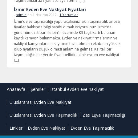
Taşımacılıklarda fiyatı etkileyen temel […]
İzmir Evden Eve Nakliyat Fiyatları
-
admin
on 1 Haziran 2017 -
1 Yorumlar
İzmir’de ev taşımacılığı yaptıracaksınız lakin taşımacılık öncesi
fiyatlar hakkında bilgi sahibi olmak istiyorsunuz. İzmir’de
günümümüz itibarı ile bin’in üzerinde K3 taşıt kartı bulunan
kayıtlı kamyon bulunmakta. Evden ve nakliyat firmalarının ve
nakliyat kamyonlarının sayısının fazla olması rekabetin yüksek
olup fiyatların düşük olması anlamına gelmez. Kaliteli bir
taşımacılığın her yerde fiyatı bellidir. izmir evden eve nakliyat
[…]
Anasayfa
Şehirler
istanbul evden eve nakliyat
Uluslararası Evden Eve Nakliyat
Uluslararası Evden Eve Taşımacılık
Zati Eşya Taşımacılığı
Linkler
Evden Eve Nakliyat
Evden Eve Taşımacılık