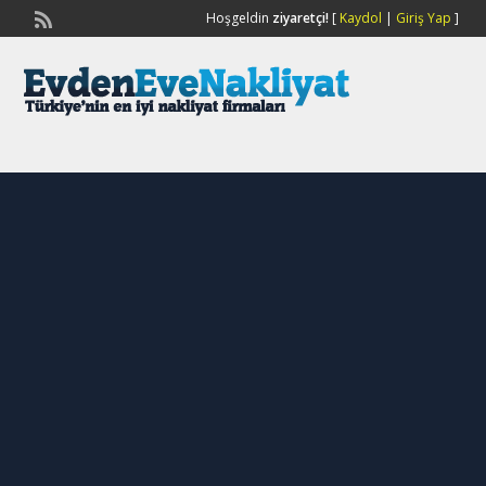
Hoşgeldin
ziyaretçi!
[
Kaydol
|
Giriş Yap
]