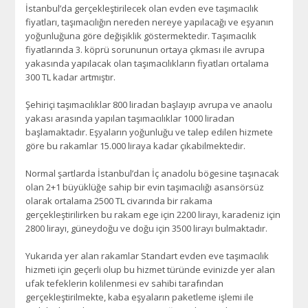
İstanbul’da gerçekleştirilecek olan evden eve taşımacılık
fiyatları, taşımacılığın nereden nereye yapılacağı ve eşyanın
yoğunluğuna göre değişiklik göstermektedir. Taşımacılık
fiyatlarında 3. köprü sorununun ortaya çıkması ile avrupa
yakasında yapılacak olan taşımacılıkların fiyatları ortalama
300 TL kadar artmıştır.
Şehiriçi taşımacılıklar 800 liradan başlayıp avrupa ve anaolu
yakası arasında yapılan taşımacılıklar 1000 liradan
başlamaktadır. Eşyaların yoğunluğu ve talep edilen hizmete
göre bu rakamlar 15.000 liraya kadar çıkabilmektedir.
Normal şartlarda İstanbul’dan İç anadolu bögesine taşınacak
olan 2+1 büyüklüğe sahip bir evin taşımacılığı asansörsüz
olarak ortalama 2500 TL civarında bir rakama
gerçekleştirilirken bu rakam ege için 2200 lirayı, karadeniz için
2800 lirayı, güneydoğu ve doğu için 3500 lirayı bulmaktadır.
Yukarıda yer alan rakamlar Standart evden eve taşımacılık
hizmeti için geçerli olup bu hizmet türünde evinizde yer alan
ufak tefeklerin kolilenmesi ev sahibi tarafından
gerçekleştirilmekte, kaba eşyaların paketleme işlemi ile