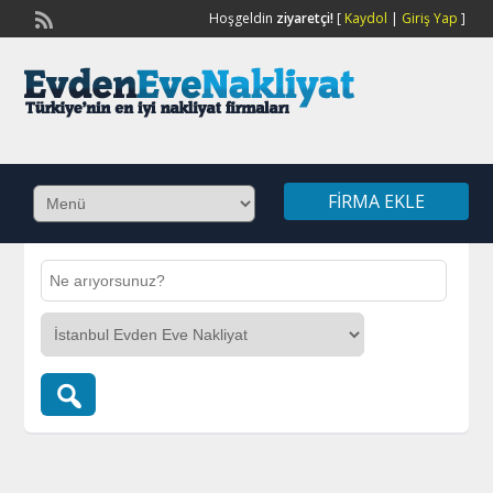
Hoşgeldin
ziyaretçi!
[
Kaydol
|
Giriş Yap
]
FIRMA EKLE