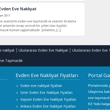
z Evden Eve Nakliyat
san 2017
 ve asansörlü evden eve taşımacılık ve asansör kiralama
el anlamda cevap verecek bir şirket olan Ayyıldız
macıık hizmeti sağlamaktadır. Şirketimiz,
[…]
e nakliyat
Uluslararası Evden Eve Nakliyat
Uluslararası Evden Eve 
ve Taşımacılık
Evden Eve Nakliyat Fiyatları
Portal Ga
Evden eve nakliyat fiyatları
Portalımızda 
Ulaştırma bak
İzmir Evden Eve Nakliyat Fiyatları
eve taşımacıl
Kayseri Evden Eve Nakliyat Fiyatları
K3 Yetki belge
Ankara Evden Eve Nakliyat Fiyatları