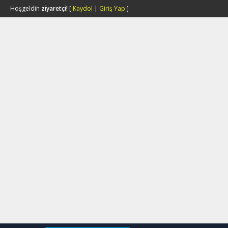
Hoşgeldin
ziyaretçi!
[
Kaydol
|
Giriş Yap
]