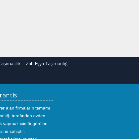
Taşımacılık
Zati Eşya Taşımacılığı
rantisi
yer alan firmaların tamamı
anlığı tarafından evden
ık yapmak için öngörülen
sine sahiptir.