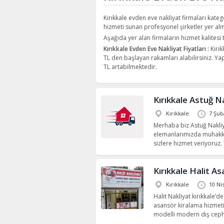
Kırıkkale evden eve nakliyat firmaları kateg
hizmeti sunan profesyonel şirketler yer al
Aşağıda yer alan firmaların hizmet kalitesi
Kırıkkale Evden Eve Nakliyat Fiyatları :
Kırık
TL den başlayan rakamları alabilirsiniz. Y
TL artabilmektedir.
Kırıkkale Astuğ N
Kırıkkale
7 Şub
Merhaba biz Astuğ Nakliya
elemanlarımızda muhakka
sizlere hizmet veriyoruz
Kırıkkale Halit A
Kırıkkale
10 Ni
Halit Nakliyat kırıkkale’d
asansör kiralama hizmeti
modelli modern dış ceph