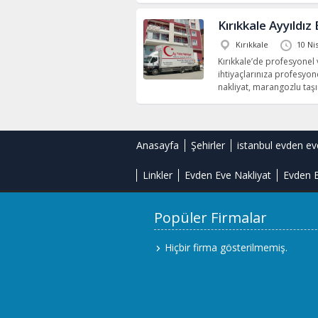
Kırıkkale Ayyıldı
Kırıkkale
10 Ni
Kırıkkale’de profesyonel
ihtiyaçlarınıza profesyon
nakliyat, marangozlu taşı
Anasayfa
Şehirler
istanbul evden ev
Linkler
Evden Eve Nakliyat
Evden E
Popüler Firmalar
Hiçbir firma gösterilmemiş.