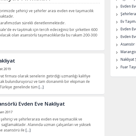
Evden Eve
orimizde şehiriçi ve şehirler arası evden eve taşımacılık
Şehirlera
maktadır.
Ev Taşıma
 tarafımızdan sürekli denetlenmektedir.
Evden Ev
kale'de ev taşıtmak için tercih edeceğiniz bir şirketten 600
apılacak olan asansörlü taşımacılıklarda bu rakam 200-300
Evden Eve
Asansör K
Marangoz
Nakliyat 
akliyat
Fuar Taşı
at 2019
t firması olarak senelerin getirdiği uzmanlığı kalifiye
k bulunduruyoruz ve tam donanımlı bir ekipman ile
. Türkiye genelinde tüm
[…]
sansörlü Evden Eve Nakliyat
san 2017
e şehiriçi ve şehirlerarası evden eve taşımacılık ve
 sağlamaktadır. Alanında uzman çalışanları ve yüksek
e asansörü ile
[…]