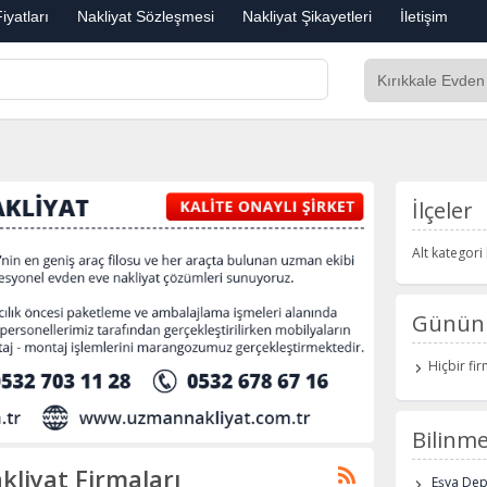
iyatları
Nakliyat Sözleşmesi
Nakliyat Şikayetleri
İletişim
İlçeler
Alt kategor
Günün 
Hiçbir fi
Bilinme
kliyat Firmaları
Eşya De