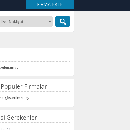
FIRMA EKLE
i bulunamadı
Popüler Firmaları
rma gösterilmemiş.
si Gerekenler
polama