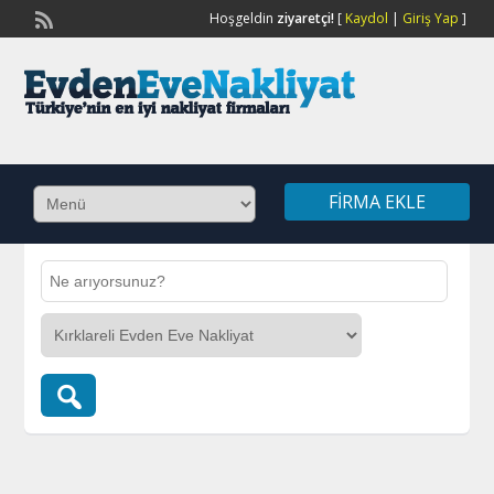
Hoşgeldin
ziyaretçi!
[
Kaydol
|
Giriş Yap
]
FIRMA EKLE