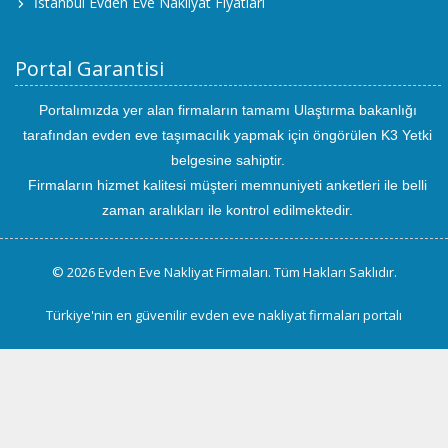
İstanbul Evden Eve Nakliyat Fiyatları
Portal Garantisi
Portalımızda yer alan firmaların tamamı Ulaştırma bakanlığı
tarafından evden eve taşımacılık yapmak için öngörülen K3 Yetki
belgesine sahiptir.
Firmaların hizmet kalitesi müşteri memnuniyeti anketleri ile belli
zaman aralıkları ile kontrol edilmektedir.
© 2026 Evden Eve Nakliyat Firmaları. Tüm Hakları Saklıdır.
Türkiye'nin en güvenilir evden eve nakliyat firmaları portalı
uluslararası
evden
eve
taşımacılık
kayseri
evden