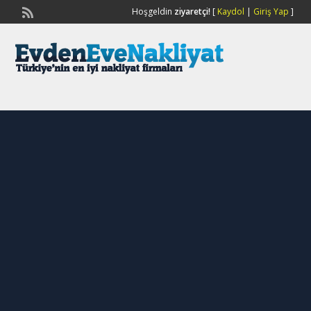
Hoşgeldin
ziyaretçi!
[
Kaydol
|
Giriş Yap
]