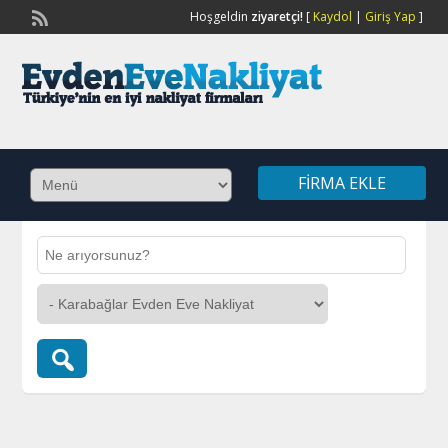
Hoşgeldin
ziyaretçi!
[
Kaydol
|
Giriş Yap
]
FIRMA EKLE