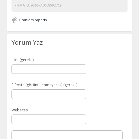
FIRMA ID:
98667A60C89927C9
Problem raporla
Yorum Yaz
İsim (gerekli)
E-Posta (görüntülenmeyecek) (gerekli)
Websitesi