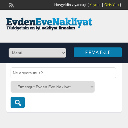
Hoşgeldin
ziyaretçi!
[
Kaydol
|
Giriş Yap
]
FIRMA EKLE