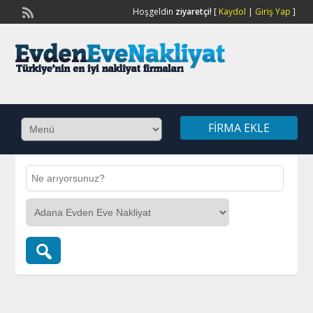
Hoşgeldin
ziyaretçi!
[
Kaydol
|
Giriş Yap
]
FIRMA EKLE