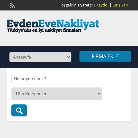
Hoşgeldin
ziyaretçi!
[
Kaydol
|
Giriş Yap
]
FIRMA EKLE