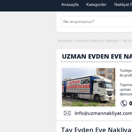
Anasayfa
Kategoriler
Nakliyat F
Anasayfa
»
İstanbul Evden Eve Nakliyat
»
Tav Ev
Tav Evden Eve Nakliya