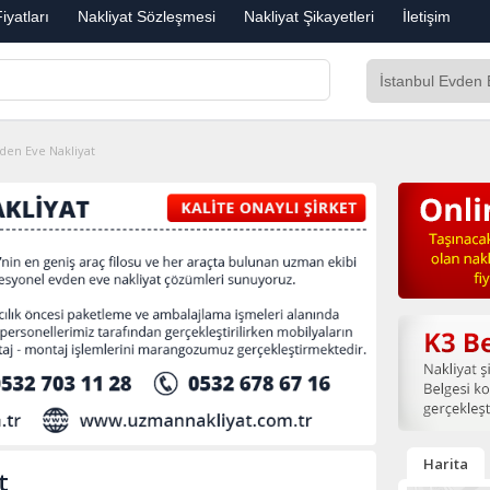
iyatları
Nakliyat Sözleşmesi
Nakliyat Şikayetleri
İletişim
den Eve Nakliyat
Harita
t