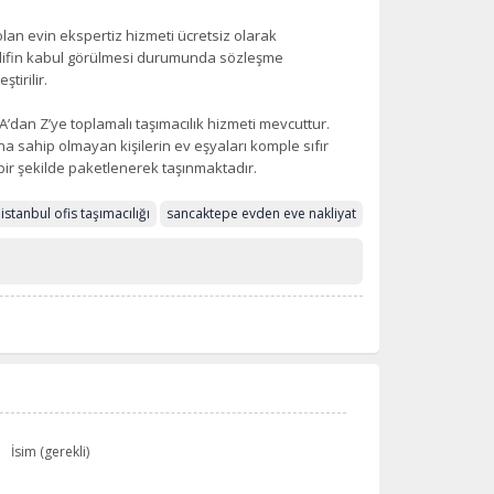
lan evin ekspertiz hizmeti ücretsiz olarak
 teklifin kabul görülmesi durumunda sözleşme
tirilir.
A’dan Z’ye toplamalı taşımacılık hizmeti mevcuttur.
a sahip olmayan kişilerin ev eşyaları komple sıfır
ir şekilde paketlenerek taşınmaktadır.
istanbul ofis taşımacılığı
sancaktepe evden eve nakliyat
İsim (gerekli)