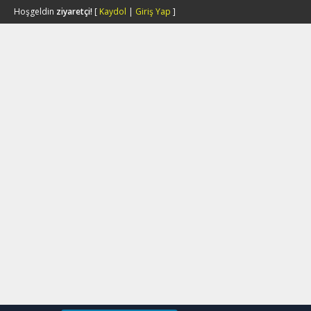
Hoşgeldin
ziyaretçi!
[
Kaydol
|
Giriş Yap
]