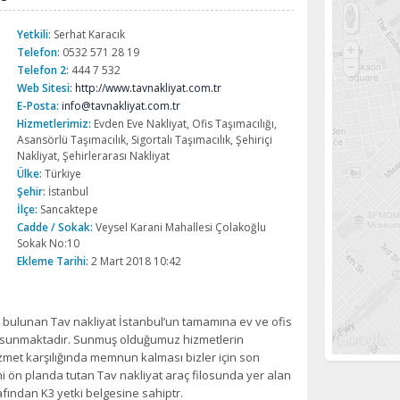
Yetkili:
Serhat Karacık
Telefon:
0532 571 28 19
Telefon 2:
444 7 532
Web Sitesi:
http://www.tavnakliyat.com.tr
E-Posta:
info@tavnakliyat.com.tr
Hizmetlerimiz:
Evden Eve Nakliyat, Ofis Taşımacılığı,
Asansörlü Taşımacılık, Sigortalı Taşımacılık, Şehiriçi
Nakliyat, Şehirlerarası Nakliyat
Ülke:
Türkiye
Şehir:
İstanbul
İlçe:
Sancaktepe
Cadde / Sokak:
Veysel Karani Mahallesi Çolakoğlu
Sokak No:10
Ekleme Tarihi:
2 Mart 2018 10:42
bulunan Tav nakliyat İstanbul’un tamamına ev ve ofis
ra sunmaktadır. Sunmuş olduğumuz hizmetlerin
zmet karşılığında memnun kalması bizler için son
 ön planda tutan Tav nakliyat araç filosunda yer alan
afından K3 yetki belgesine sahiptr.