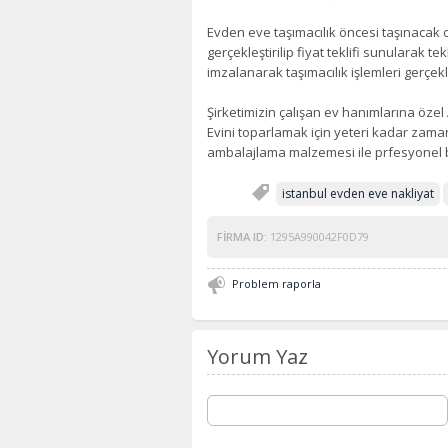
Evden eve taşımacılık öncesi taşınacak o
gerçekleştirilip fiyat teklifi sunularak
imzalanarak taşımacılık işlemleri gerçekleş
Şirketimizin çalışan ev hanımlarına özel 
Evini toparlamak için yeteri kadar zaman
ambalajlama malzemesi ile prfesyonel b
istanbul evden eve nakliyat
FIRMA ID:
1295A990042F0D79
Problem raporla
Yorum Yaz