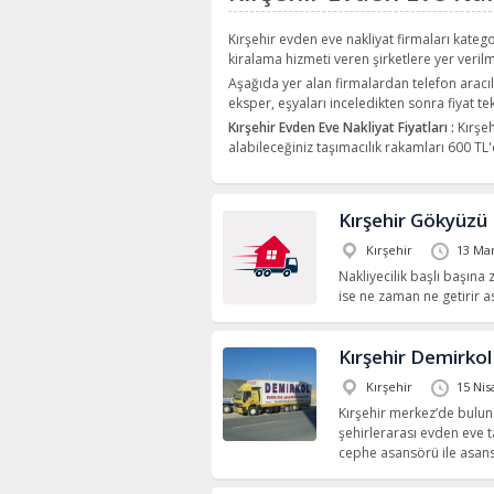
Kırşehir evden eve nakliyat firmaları kateg
kiralama hizmeti veren şirketlere yer veril
Aşağıda yer alan firmalardan telefon aracılı
eksper, eşyaları inceledikten sonra fiyat te
Kırşehir Evden Eve Nakliyat Fiyatları :
Kırşeh
alabileceğiniz taşımacılık rakamları 600 T
Kırşehir Gökyüzü 
Kırşehir
13 Mar
Nakliyecilik başlı başına 
ise ne zaman ne getirir a
Kırşehir Demirkol
Kırşehir
15 Nis
Kırşehir merkez’de buluna
şehirlerarası evden eve t
cephe asansörü ile asans