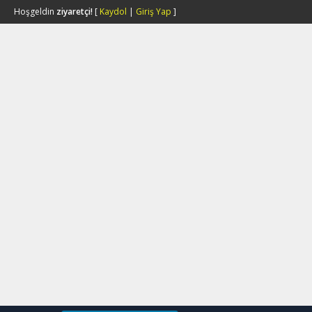
Hoşgeldin
ziyaretçi!
[
Kaydol
|
Giriş Yap
]