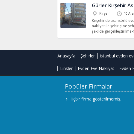
Gürler Kırşehir A
Kırşehir
10 Ara
Kırşehir’de asansörlü ev
nakliyat ile şehiriçi ve şe
şekilde gerçekleştirilmekt
Anasayfa
Şehirler
istanbul evden ev
Linkler
Evden Eve Nakliyat
Evden E
Popüler Firmalar
Hiçbir firma gösterilmemiş.