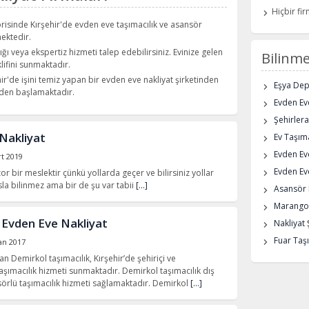
Hiçbir fi
orisinde Kırşehir'de evden eve taşımacılık ve asansör
mektedir.
ğı veya ekspertiz hizmeti talep edebilirsiniz. Evinize gelen
Bilinme
klifini sunmaktadır.
ir'de işini temiz yapan bir evden eve nakliyat şirketinden
Eşya De
L'den başlamaktadır.
Evden Eve
Şehirlera
Nakliyat
Ev Taşıma
Evden Ev
t 2019
Evden Eve
zor bir meslektir çünkü yollarda geçer ve bilirsiniz yollar
sla bilinmez ama bir de şu var tabii
[…]
Asansör K
Marangoz
 Evden Eve Nakliyat
Nakliyat 
Fuar Taşı
an 2017
n Demirkol taşımacılık, Kırşehir’de şehiriçi ve
aşımacılık hizmeti sunmaktadır. Demirkol taşımacılık dış
örlü taşımacılık hizmeti sağlamaktadır. Demirkol
[…]