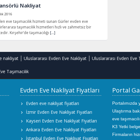
sansörlü Nakliyat
lık 2016
den eve taşımacılık hizmeti sunan Gürler evden eve
hirlerarası taşımacılık hizmetleri hızlı ve zahmetsiz bir
edir. Kırşehir’de taşımacılığı
[…]
e nakliyat
Uluslararası Evden Eve Nakliyat
Uluslararası Evden Eve 
ve Taşımacılık
Evden Eve Nakliyat Fiyatları
Portal Ga
Evden eve nakliyat fiyatları
Portalımızda 
Ulaştırma bak
İzmir Evden Eve Nakliyat Fiyatları
eve taşımacıl
Kayseri Evden Eve Nakliyat Fiyatları
K3 Yetki belge
Ankara Evden Eve Nakliyat Fiyatları
Firmaların hiz
İstanbul Evden Eve Nakliyat Fiyatları