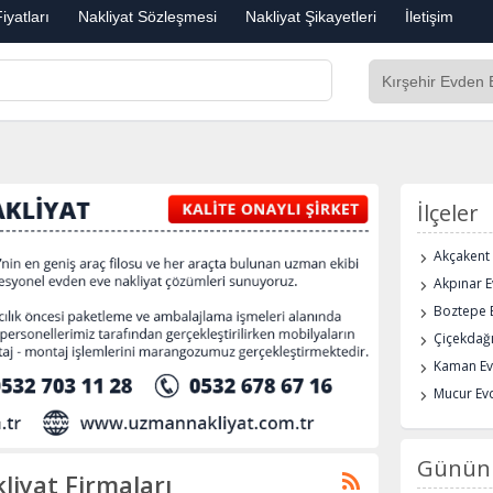
iyatları
Nakliyat Sözleşmesi
Nakliyat Şikayetleri
İletişim
İlçeler
Akçakent 
Akpınar E
Boztepe E
Çiçekdağı
Kaman Ev
Mucur Evd
Günün 
liyat Firmaları