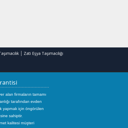
Taşımacılık
Zati Eşya Taşımacılığı
rantisi
yer alan firmaların tamamı
anlığı tarafından evden
ık yapmak için öngörülen
sine sahiptir.
met kalitesi müşteri