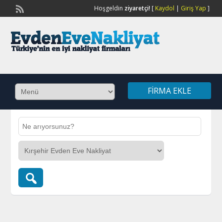
Hoşgeldin
ziyaretçi!
[
Kaydol
|
Giriş Yap
]
FIRMA EKLE