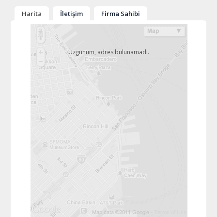
Harita
İletişim
Firma Sahibi
Üzgünüm, adres bulunamadı.