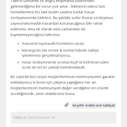
Tabii ki uzmanlık ve doğru ekipmanla üstesinden
gelemediğimiz bir sorun yok ama… bilmenizi isteriz tüm
hizmetlerimizi biz tam teslim saatine kadar hasar
sözleşmesinde belirtiriz. Bu şekilde sizler (hasar sözleşmesi
sayesinde) maddi hasardan korunacağınızı bilir rahat
edersiniz ama ek olarak asla zamandan da
kaybetmeyeceğinizi bilirsiniz.
Asansörlü taşımacılık hizmetimiz vardır,
Marangozlu (de-monte & monte) halinde nakliye
işlemlerinizi gerçekleştiriyoruz.
Hasar sözleşmesinde ücretsiz keşif ile belirlenen işlem
ücreti de net bir şekilde belirtilmektedir.
Bu sayede bizi seçen müşterilerimizin memnuniyetini garanti
edebiliyoruz ki bizim için çalışma yaptığımız her an
müşterilerimizin memnuniyeti değer verdiğimiz en önemli
önceliğimizdir, emin olabilirsiniz buna.
kırşehir evden eve nakliyat
FIRMA ID:
845C88EBE649C7B