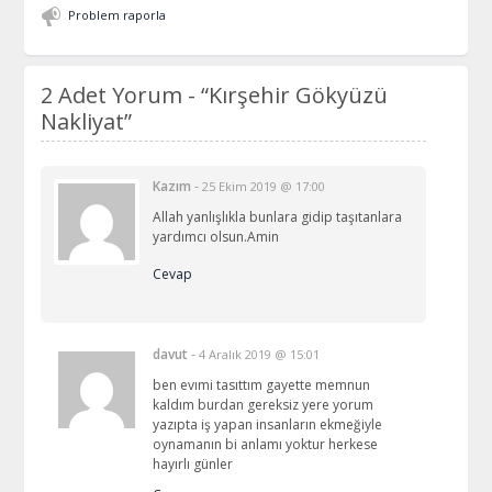
Problem raporla
2 Adet Yorum -
“Kırşehir Gökyüzü
Nakliyat”
Kazım
-
25 Ekim 2019 @ 17:00
Allah yanlışlıkla bunlara gidip taşıtanlara
yardımcı olsun.Amin
Cevap
davut
-
4 Aralık 2019 @ 15:01
ben evımi tasıttım gayette memnun
kaldım burdan gereksiz yere yorum
yazıpta iş yapan insanların ekmeğiyle
oynamanın bi anlamı yoktur herkese
hayırlı günler