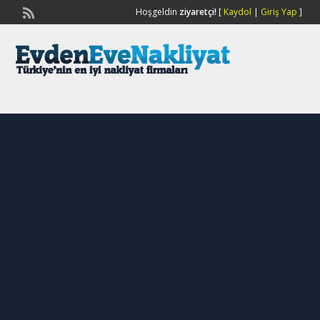
Hoşgeldin
ziyaretçi!
[
Kaydol
|
Giriş Yap
]