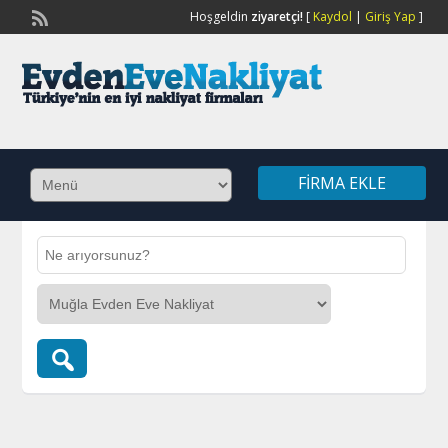
Hoşgeldin
ziyaretçi!
[
Kaydol
|
Giriş Yap
]
FIRMA EKLE