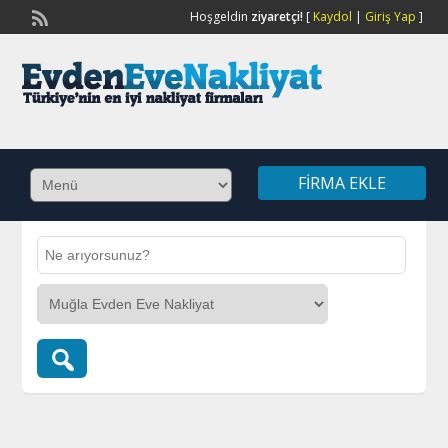
Hoşgeldin
ziyaretçi!
[
Kaydol
|
Giriş Yap
]
FIRMA EKLE