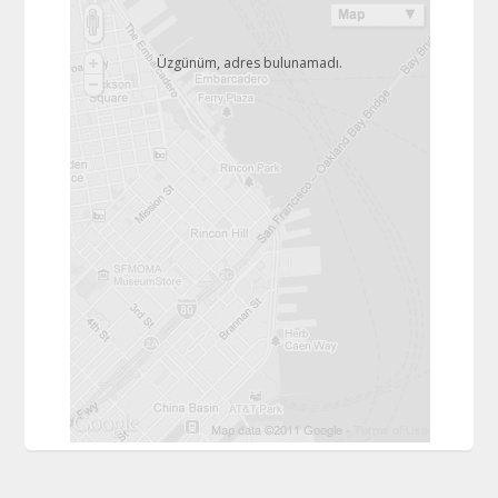
Üzgünüm, adres bulunamadı.