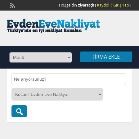
Hoşgeldin
ziyaretçi!
[
Kaydol
|
Giriş Yap
]
FIRMA EKLE