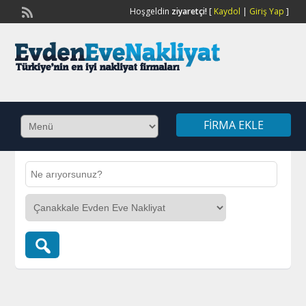
Hoşgeldin
ziyaretçi!
[
Kaydol
|
Giriş Yap
]
FIRMA EKLE