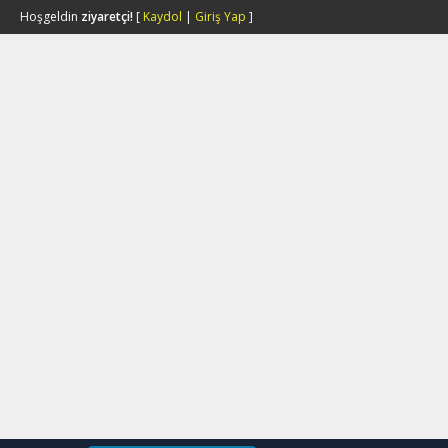
Hoşgeldin
ziyaretçi!
[
Kaydol
|
Giriş Yap
]