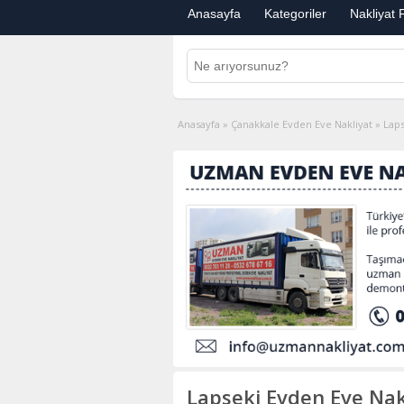
Anasayfa
Kategoriler
Nakliyat F
Anasayfa
»
Çanakkale Evden Eve Nakliyat
»
Laps
Lapseki Evden Eve Nak