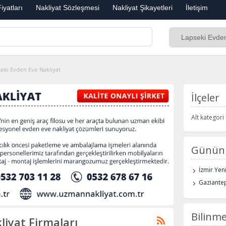
iyatları
Nakliyat Sözleşmesi
Nakliyat Şikayetleri
İletişim
eki Evden Eve Nakliyat
İlçeler
Alt kategor
Günün 
İzmir Yen
Gaziantep
Bilinme
liyat Firmaları