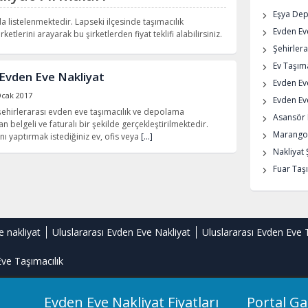
Eşya De
a listelenmektedir. Lapseki ilçesinde taşımacılık
Evden Eve
rketlerini arayarak bu şirketlerden fiyat teklifi alabilirsiniz.
Şehirlera
Ev Taşıma
Evden Eve Nakliyat
Evden Ev
Ocak 2017
Evden Eve
 şehirlerarası evden eve taşımacılık ve depolama
Asansör K
n belgeli ve faturalı bir şekilde gerçekleştirilmektedir.
Marangoz
nı yaptırmak istediğiniz ev, ofis veya
[…]
Nakliyat 
Fuar Taşı
e nakliyat
Uluslararası Evden Eve Nakliyat
Uluslararası Evden Eve 
ve Taşımacılık
Evden Eve Nakliyat Fiyatları
Portal Ga