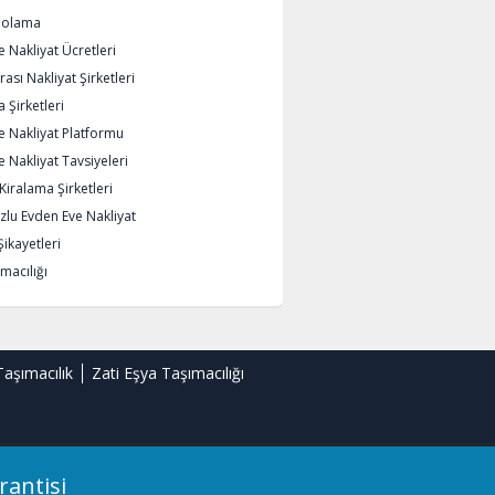
polama
 Nakliyat Ücretleri
rası Nakliyat Şirketleri
 Şirketleri
e Nakliyat Platformu
 Nakliyat Tavsiyeleri
iralama Şirketleri
lu Evden Eve Nakliyat
Şikayetleri
macılığı
Taşımacılık
Zati Eşya Taşımacılığı
rantisi