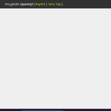
Hoşgeldin
ziyaretçi!
[
Kaydol
|
Giriş Yap
]