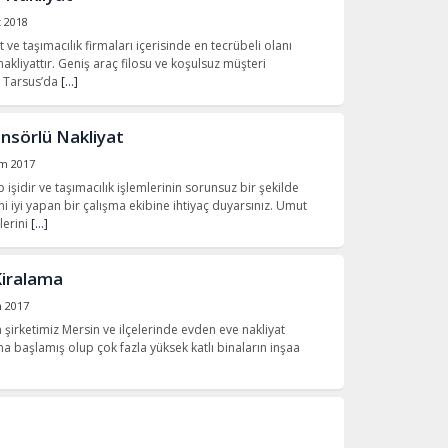
t 2018
ve taşımacılık firmaları içerisinde en tecrübeli olanı
kliyattır. Geniş araç filosu ve koşulsuz müşteri
e Tarsus’da
[…]
nsörlü Nakliyat
ım 2017
 işidir ve taşımacılık işlemlerinin sorunsuz bir şekilde
ni iyi yapan bir çalışma ekibine ihtiyaç duyarsınız. Umut
lerini
[…]
Kiralama
m 2017
 şirketimiz Mersin ve ilçelerinde evden eve nakliyat
na başlamış olup çok fazla yüksek katlı binaların inşaa