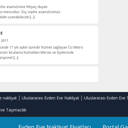
ephe asansörüne ihtiyaç duyan
miz mevcuttur. Dış cephe asansörümüz
 dahi uzanabilecek
[…]
at
l 2017
ründe 17 yılı aşkın süredir hizmet sağlayan Öz Metro
nsör kiralama hizmetleri Mersin ve ilçelerinde
ofesyonel
[…]
e nakliyat
Uluslararası Evden Eve Nakliyat
Uluslararası Evden Eve 
ve Taşımacılık
Evden Eve Nakliyat Fiyatları
Portal Ga