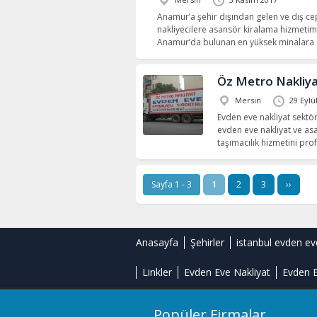
Anamur’a şehir dışından gelen ve dış c
nakliyecilere asansör kiralama hizmeti
Anamur’da bulunan en yüksek minalara
Öz Metro Nakliy
Mersin
29 Eylü
Evden eve nakliyat sektö
evden eve nakliyat ve asa
taşımacılık hizmetini pr
Sayfa 1 - 3
1
2
3
››
Anasayfa
Şehirler
istanbul evden ev
Linkler
Evden Eve Nakliyat
Evden E
Popüler Firmalar