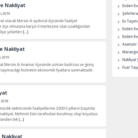
ve Nakliyat
Evden Eve
Şehirlera
s 2019
t olarak Mersin ili aydıncık ilçesinde faaliyet
Ev Taşıma
 ilçe olmasına karşın il merkezine olan uzaklığından
Evden Ev
iye şirketleri
[…]
Evden Eve
Asansör K
e Nakliyat
Marangoz
k 2019
Nakliyat 
t Mersin ili Anamur ilçesinde uzman kadrosu ve geniş
Fuar Taşı
ri taşımacılığı hizmetini ekonomik fiyatlara sunmaktadır.
iyat
 2018
acılık sektöründe faaliyetlerine 2000 li yılların başında
nakliyat, Mehmet Esin tarafından kurulmuş olup koşulsuz
esinden tek
[…]
 Nakliyat