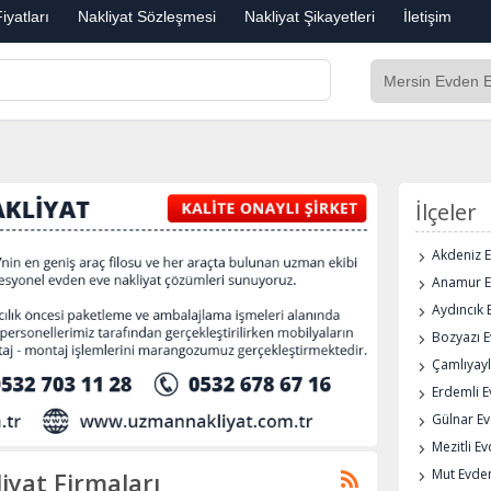
iyatları
Nakliyat Sözleşmesi
Nakliyat Şikayetleri
İletişim
İlçeler
Akdeniz E
Anamur E
Aydıncık 
Bozyazı E
Çamlıyayl
Erdemli E
Gülnar Ev
Mezitli E
Mut Evden
iyat Firmaları