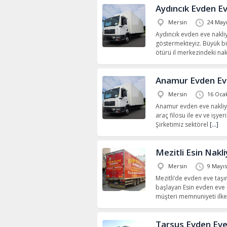
Aydıncık Evden E
Mersin
24 Mayı
Aydıncık evden eve nakliya
göstermekteyiz. Büyük bir
ötürü il merkezindeki nakl
Anamur Evden Ev
Mersin
16 Oca
Anamur evden eve nakliya
araç filosu ile ev ve işye
Şirketimiz sektörel
[…]
Mezitli Esin Nakl
Mersin
9 Mayıs
Mezitli’de evden eve taşım
başlayan Esin evden eve 
müşteri memnuniyeti ilk
Tarsus Evden Eve