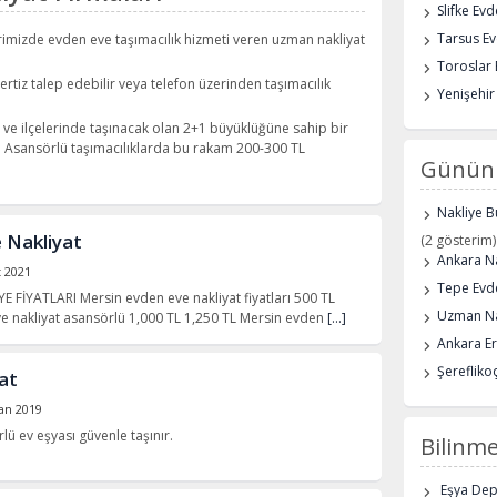
Slifke Ev
Tarsus Ev
rimizde evden eve taşımacılık hizmeti veren uzman nakliyat
Toroslar 
rtiz talep edebilir veya telefon üzerinden taşımacılık
Yenişehir
ve ilçelerinde taşınacak olan 2+1 büyüklüğüne sahip bir
. Asansörlü taşımacılıklarda bu rakam 200-300 TL
Günün 
Nakliye B
 Nakliyat
(2 gösterim)
Ankara Na
t 2021
Tepe Evde
 FİYATLARI Mersin evden eve nakliyat fiyatları 500 TL
Uzman Na
e nakliyat asansörlü 1,000 TL 1,250 TL Mersin evden
[…]
Ankara E
Şerefliko
at
an 2019
rlü ev eşyası güvenle taşınır.
Bilinme
Eşya De