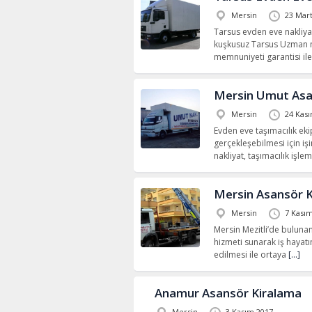
Mersin
23 Mar
Tarsus evden eve nakliyat 
kuşkusuz Tarsus Uzman na
memnuniyeti garantisi il
Mersin Umut Asa
Mersin
24 Kas
Evden eve taşımacılık ekip
gerçekleşebilmesi için işi
nakliyat, taşımacılık işlem
Mersin Asansör 
Mersin
7 Kası
Mersin Mezitli’de bulunan
hizmeti sunarak iş hayatı
edilmesi ile ortaya
[…]
Anamur Asansör Kiralama
Mersin
3 Kasım 2017