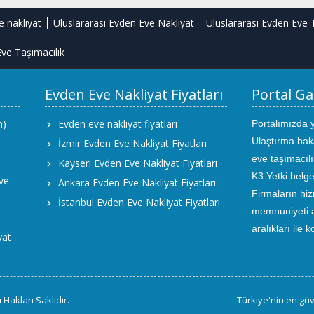
e nakliyat
Uluslararası Evden Eve Nakliyat
Uluslararası Evden Eve 
ve Taşımacılık
Evden Eve Nakliyat Fiyatları
Portal Ga
m)
Evden eve nakliyat fiyatları
Portalımızda 
Ulaştırma bak
İzmir Evden Eve Nakliyat Fiyatları
eve taşımacıl
Kayseri Evden Eve Nakliyat Fiyatları
K3 Yetki belge
ve
Ankara Evden Eve Nakliyat Fiyatları
Firmaların hiz
İstanbul Evden Eve Nakliyat Fiyatları
memnuniyeti an
aralıkları ile 
yat
Hakları Saklıdır.
Türkiye'nin en güv