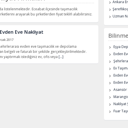
Ankara E
da listelenmektedir. Eceabat ilçesinde taşımacılık
Şerefliko
rketlerini arayarak bu şirketlerden fiyat teklifi alabilirsiniz.
Uzman Na
Evden Eve Nakliyat
Bilinme
Ocak 2017
 şehirlerarası evden eve taşımacılık ve depolama
Eşya De
n belgeli ve faturalı bir şekilde gerçekleştirilmektedir.
Evden Eve
nı yaptırmak istediğiniz ev, ofis veya
[…]
Şehirlera
Ev Taşıma
Evden Ev
Evden Eve
Asansör K
Marangoz
Nakliyat 
Fuar Taşı