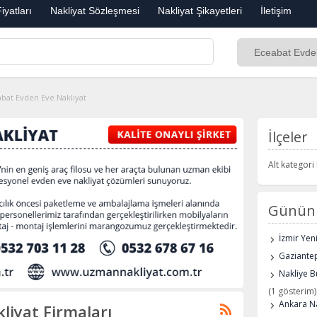
iyatları
Nakliyat Sözleşmesi
Nakliyat Şikayetleri
İletişim
bat Evden Eve Nakliyat
İlçeler
Alt kategor
Günün 
İzmir Yen
Gaziantep
Nakliye B
(1 gösterim)
Ankara Na
liyat Firmaları