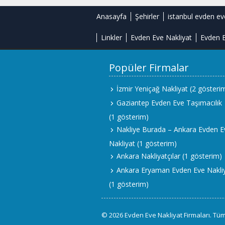
Anasayfa
Şehirler
istanbul evden ev
Linkler
Evden Eve Nakliyat
Evden E
Popüler Firmalar
İzmir Yeniçağ Nakliyat
(2 gösteri
Gaziantep Evden Eve Taşımacılık
(1 gösterim)
Nakliye Burada – Ankara Evden E
Nakliyat
(1 gösterim)
Ankara Nakliyatçılar
(1 gösterim)
Ankara Eryaman Evden Eve Nakli
(1 gösterim)
© 2026 Evden Eve Nakliyat Firmaları. Tüm 