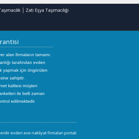
Taşımacılık
Zati Eşya Taşımacılığı
rantisi
yer alan firmaların tamamı
anlığı tarafından evden
ık yapmak için öngörülen
sine sahiptir.
met kalitesi müşteri
ketleri ile belli zaman
kontrol edilmektedir.
enilir evden eve nakliyat firmaları portalı