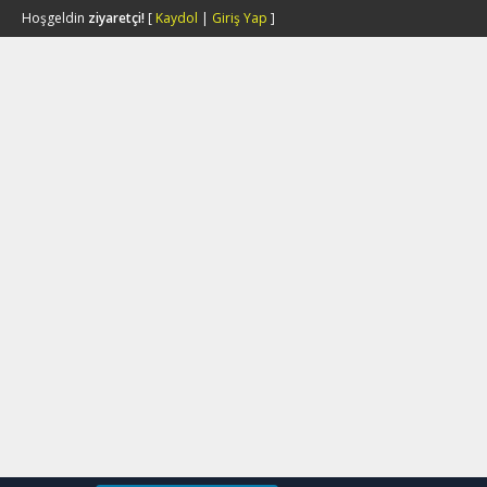
Hoşgeldin
ziyaretçi!
[
Kaydol
|
Giriş Yap
]