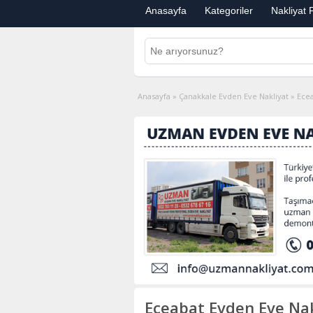
Anasayfa
Kategoriler
Nakliyat F
Anasayfa
»
Çanakkale Evden Eve Nakliyat
»
Ecea
Eceabat Evden Eve Nak