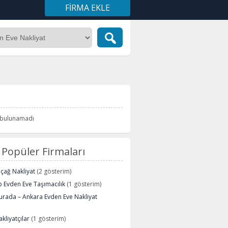
FIRMA EKLE
i bulunamadı
Popüler Firmaları
içağ Nakliyat
(2 gösterim)
 Evden Eve Taşımacılık
(1 gösterim)
urada – Ankara Evden Eve Nakliyat
kliyatçılar
(1 gösterim)