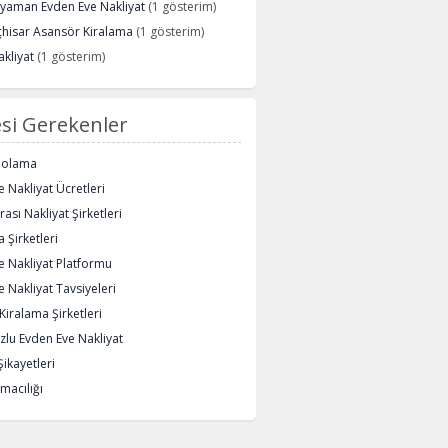
ryaman Evden Eve Nakliyat
(1 gösterim)
çhisar Asansör Kiralama
(1 gösterim)
kliyat
(1 gösterim)
si Gerekenler
polama
 Nakliyat Ücretleri
rası Nakliyat Şirketleri
 Şirketleri
e Nakliyat Platformu
 Nakliyat Tavsiyeleri
iralama Şirketleri
lu Evden Eve Nakliyat
Şikayetleri
macılığı