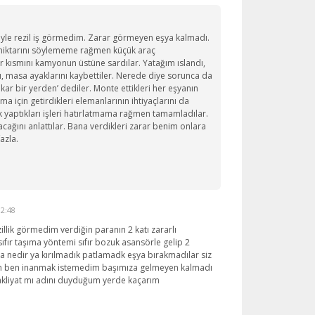
yle rezil iş görmedim. Zarar görmeyen eşya kalmadı.
iktarını söylememe rağmen küçük araç
r kısmını kamyonun üstüne sardılar. Yatağım ıslandı,
nı, masa ayaklarını kaybettiler. Nerede diye sorunca da
ıkar bir yerden’ dediler. Monte ettikleri her eşyanın
ıma için getirdikleri elemanlarının ihtiyaçlarını da
ik yaptıkları işleri hatırlatmama rağmen tamamladılar.
acağını anlattılar. Bana verdikleri zarar benim onlara
azla.
12:48
llik görmedim verdiğin paranın 2 katı zararlı
ıfır taşıma yöntemi sıfır bozuk asansörle gelip 2
ıma nedir ya kırılmadık patlamadk eşya bırakmadılar siz
ın ben inanmak istemedim başımıza gelmeyen kalmadı
kliyat mı adını duyduğum yerde kaçarım