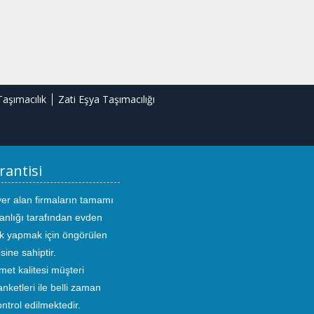
Taşımacılık
Zati Eşya Taşımacılığı
rantisi
yer alan firmaların tamamı
anlığı tarafından evden
ık yapmak için öngörülen
sine sahiptir.
met kalitesi müşteri
ketleri ile belli zaman
kontrol edilmektedir.