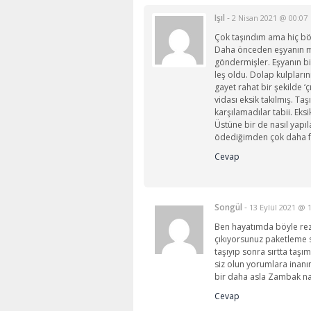
Işıl
-
2 Nisan 2021 @ 00:07
Çok taşındım ama hiç bö
Daha önceden eşyanın m
göndermişler. Eşyanın bi
leş oldu. Dolap kulpları
gayet rahat bir şekilde ‘ç
vidası eksik takılmış. Taş
karşılamadılar tabii. Eks
Üstüne bir de nasıl yapıl
ödediğimden çok daha f
Cevap
Songül
-
13 Eylül 2021 @ 
Ben hayatımda böyle rezi
çıkıyorsunuz paketleme s
taşıyıp sonra sırtta taş
siz olun yorumlara inan
bir daha asla Zambak na
Cevap