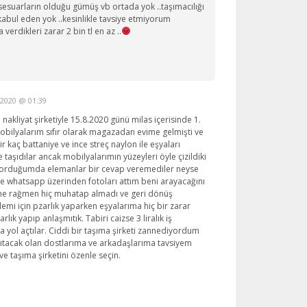
esuarların olduğu gümüş vb ortada yok ..taşımacılığı
bul eden yok ..kesinlikle tavsiye etmiyorum
 verdikleri zarar 2 bin tl en az ..
 2020 @ 01:39
akliyat şirketiyle 15.8.2020 günü milas içerisinde 1.
obilyalarım sıfır olarak magazadan evime gelmişti ve
bir kaç battaniye ve ince streç naylon ile eşyaları
 taşıdılar ancak mobilyalarımın yüzeyleri öyle çizildiki
orduğumda elemanlar bir cevap veremediler neyse
eye whatsapp üzerinden fotoları attım beni arayacağını
ne rağmen hiç muhatap almadı ve geri dönüş
emi için pzarlık yaparken eşyalarıma hiç bir zarar
rlık yapıp anlaşmıtık. Tabiri caizse 3 liralık iş
a yol açtılar. Ciddi bir taşıma şirketi zannediyordum
şıtacak olan dostlarıma ve arkadaşlarıma tavsiyem
ve taşıma şirketini özenle seçin.