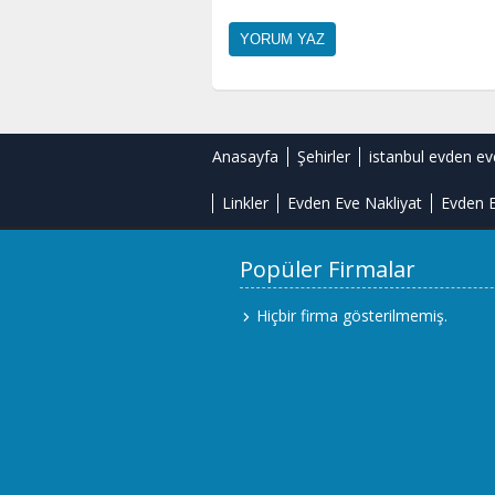
Anasayfa
Şehirler
istanbul evden ev
Linkler
Evden Eve Nakliyat
Evden E
Popüler Firmalar
Hiçbir firma gösterilmemiş.