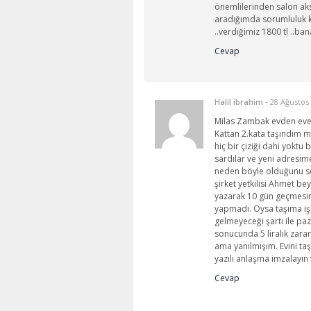
önemlilerinden salon aks
aradığımda sorumluluk ka
..verdiğimiz 1800 tl ..bana
Cevap
-
Halil ibrahim
28 Ağustos
Milas Zambak evden eve n
Kattan 2.kata taşındım m
hiç bir çiziği dahi yoktu 
sardılar ve yeni adresime
neden böyle olduğunu s
şirket yetkilisi Ahmet b
yazarak 10 gün geçmesi
yapmadı. Oysa taşıma işl
gelmeyeceği şartı ile paza
sonucunda 5 liralık zarar
ama yanılmışım. Evini ta
yazılı anlaşma imzalayın 
Cevap