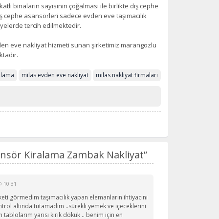
katlı binaların sayısının çoğalması ile birlikte dış cephe
Dış cephe asansörleri sadece evden eve taşımacılık
yelerde tercih edilmektedir.
den eve nakliyat hizmeti sunan şirketimiz marangozlu
ktadır.
alama
milas evden eve nakliyat
milas nakliyat firmaları
ansör Kiralama Zambak Nakliyat”
@ 10:31
rketi görmedim taşımacılık yapan elemanların ihtiyacını
trol altında tutamadım ..sürekli yemek ve içeceklerini
n tablolarım yarısı kırık dökük .. benim için en