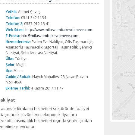
Yetkili:
Ahmet Çavuş
Telefon:
0541 342 1134
Telefon 2:
0537 912 13 41
Web Sitesi:
http://www.milaszambakevdeneve.com
E-Posta:
info@milaszambakevdeneve.com
Hizmetlerimiz:
Evden Eve Nakliyat, Ofis Taşımacılığı,
Asansörlü Taşımacılık, Sigortalı Taşımacılık, Şehiriçi
Nakliyat, Şehirlerarası Nakliyat
Ülke:
Türkiye
Şehir:
Muğla
İlçe:
Milas
Cadde / Sokak:
Hayıtlı Mahallesi 23 Nisan Bulvarı
No:140/A
Ekleme Tarihi:
4 Kasım 2017 11:47
akliyat
 asansör kiralama hizmetleri sektöründe faaliyet
taşımacılık çözümlerini ekonomik fiyatlara
ve ofis taşımacılık hizmetleri dışında şehirdışından
izmetimiz mevcuttur.