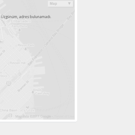
Üzgünüm, adres bulunamadı.