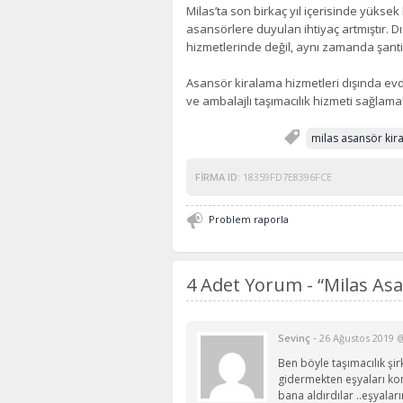
Milas’ta son birkaç yıl içerisinde yüksek 
asansörlere duyulan ihtiyaç artmıştır. 
hizmetlerinde değil, aynı zamanda şanti
Asansör kiralama hizmetleri dışında ev
ve ambalajlı taşımacılık hizmeti sağlama
milas asansör kir
FIRMA ID:
18359FD7E8396FCE
Problem raporla
4 Adet Yorum -
“Milas As
-
Sevinç
26 Ağustos 2019 
Ben böyle taşımacılık şi
gidermekten eşyaları kon
bana aldırdılar ..eşyaları