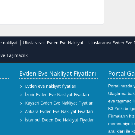
e nakliyat
Uluslararası Evden Eve Nakliyat
Uluslararası Evden Eve 
ve Taşımacılık
Evden Eve Nakliyat Fiyatları
Portal Ga
Evden eve nakliyat fiyatları
Portalımızda 
Ulaştırma bak
İzmir Evden Eve Nakliyat Fiyatları
eve taşımacıl
Kayseri Evden Eve Nakliyat Fiyatları
K3 Yetki belge
Ankara Evden Eve Nakliyat Fiyatları
Firmaların hiz
İstanbul Evden Eve Nakliyat Fiyatları
memnuniyeti an
aralıkları ile 