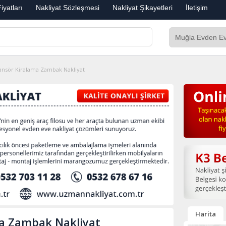
iyatları
Nakliyat Sözleşmesi
Nakliyat Şikayetleri
İletişim
ansör Kiralama Zambak Nakliyat
Harita
ma Zambak Nakliyat