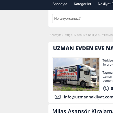
Anasayfa
Kategoriler
Nakliyat F
Anasayfa
»
Muğla Evden Eve Nakliyat
»
Milas As
Milas Asansör Kirala