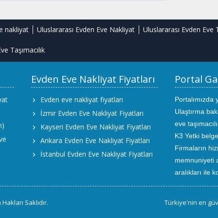
e nakliyat
Uluslararası Evden Eve Nakliyat
Uluslararası Evden Eve 
ve Taşımacılık
Evden Eve Nakliyat Fiyatları
Portal Ga
yat
Evden eve nakliyat fiyatları
Portalımızda 
Ulaştırma bak
İzmir Evden Eve Nakliyat Fiyatları
eve taşımacıl
m)
Kayseri Evden Eve Nakliyat Fiyatları
K3 Yetki belge
ve
Ankara Evden Eve Nakliyat Fiyatları
Firmaların hiz
İstanbul Evden Eve Nakliyat Fiyatları
memnuniyeti an
aralıkları ile 
Hakları Saklıdır.
Türkiye'nin en güv