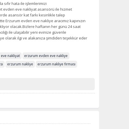
sıfır hata ile işlemlerimizi
t evden eve nakliyat asansörü ile hizmet
lerde asansör kat farkı kesinlikle talep
aatte Erzurum evden eve nakliye aracımız kapınızın
kliyor olacak.Bizlere haftanın her günü 24 saat
lığı ile ulaşabilir yeni evinize güvenle
iye olarak ilgi ve alakanıza şimdiden teşekkür eder
eve nakliyat
erzurum evden eve nakliye
sı
erzurum nakliye
erzurum nakliye firması