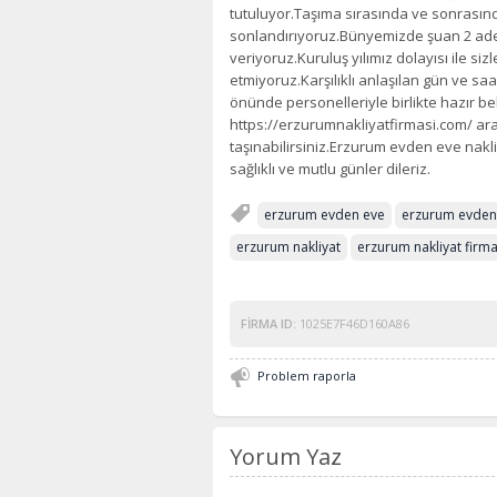
tutuluyor.Taşıma sırasında ve sonrasında 
sonlandırıyoruz.Bünyemizde şuan 2 ade
veriyoruz.Kuruluş yılımız dolayısı ile siz
etmiyoruz.Karşılıklı anlaşılan gün ve s
önünde personelleriyle birlikte hazır be
https://erzurumnakliyatfirmasi.com/ aracı
taşınabilirsiniz.Erzurum evden eve nakl
sağlıklı ve mutlu günler dileriz.
erzurum evden eve
erzurum evden 
erzurum nakliyat
erzurum nakliyat firma
FIRMA ID:
1025E7F46D160A86
Problem raporla
Yorum Yaz