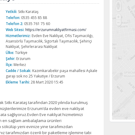
Yetkili:
Sıtkı Karataş
Telefon:
0535 455 85 88
Telefon 2:
0535 761 75 60
Web Sitesi:
https://erzurumnakliyatfirmasi.com/
Hizmetlerimiz:
Evden Eve Nakliyat, Ofis Taşımacılığı,
Asansörlü Taşımacılık, Sigortalı Taşımacılık, Şehiriçi
Nakliyat, Şehirlerarası Nakliyat
Ülke:
Türkiye
Şehir:
Erzurum
İlçe:
Merkez
Cadde / Sokak:
Kazımkarabekir paşa mahallesi Aşkale
garajı sok no 25 Yakutiye / Erzurum
Ekleme Tarihi:
28 Mart 2020 15:45
k Sıtkı Karataş tarafından 2020 yılında kurulmuş
 müşterilerimize Erzurum’da evden eve nakliyat
ta sağlıyoruz.Evden Eve nakliyat hizmetimizi
için en sağlam ambalajlama ürünleri
n sökülüp yeni evinize yine tarafımızdan
nız tarafımızdan özenli bir paketleme işlemine tabi