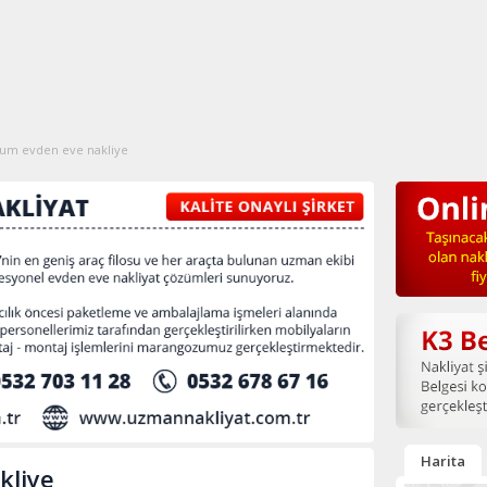
um evden eve nakliye
Harita
kliye