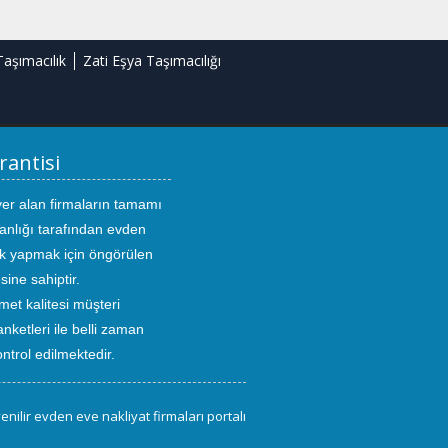
Taşımacılık
Zati Eşya Taşımacılığı
rantisi
yer alan firmaların tamamı
anlığı tarafından evden
ık yapmak için öngörülen
sine sahiptir.
met kalitesi müşteri
ketleri ile belli zaman
kontrol edilmektedir.
enilir evden eve nakliyat firmaları portalı