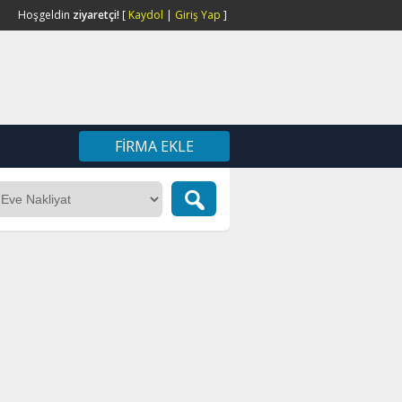
Hoşgeldin
ziyaretçi!
[
Kaydol
|
Giriş Yap
]
FIRMA EKLE