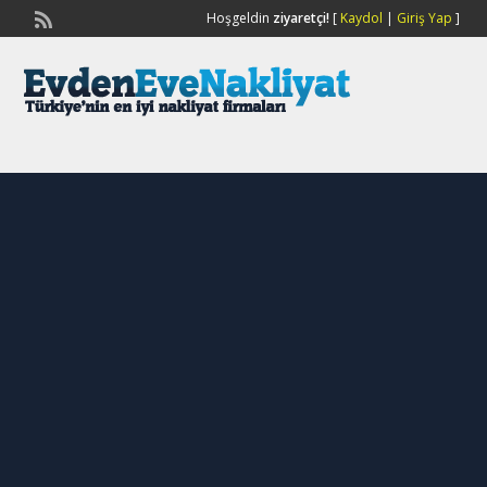
Hoşgeldin
ziyaretçi!
[
Kaydol
|
Giriş Yap
]