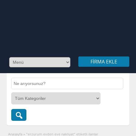
FIRMA EKLE
Anasayfa
»
"erzurum evden eve nakliyat" etiketli ilanlar