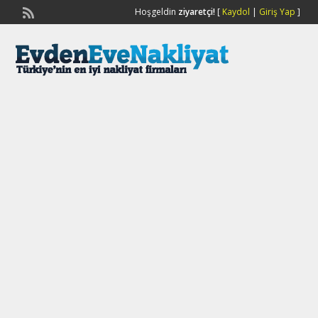
Hoşgeldin
ziyaretçi!
[
Kaydol
|
Giriş Yap
]