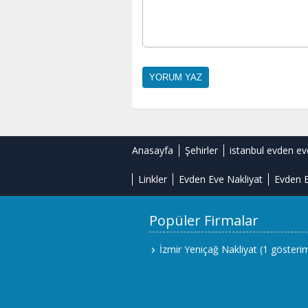
Anasayfa
Şehirler
istanbul evden ev
Linkler
Evden Eve Nakliyat
Evden E
Popüler Firmalar
İzmir Yeniçağ Nakliyat
(1 gösteri