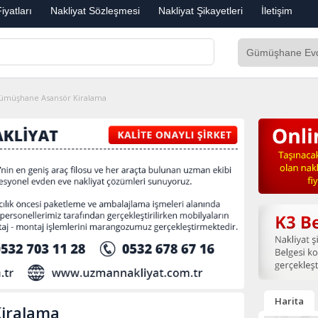
iyatları
Nakliyat Sözleşmesi
Nakliyat Şikayetleri
İletişim
ümüşhane Asansör Kiralama
Harita
iralama