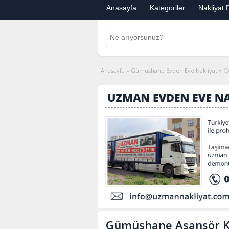
Anasayfa
Kategoriler
Nakliyat F
Anasayfa
»
Gümüşhane Evden Eve Nakliyat
»
G
Gümüşhane Asansör K