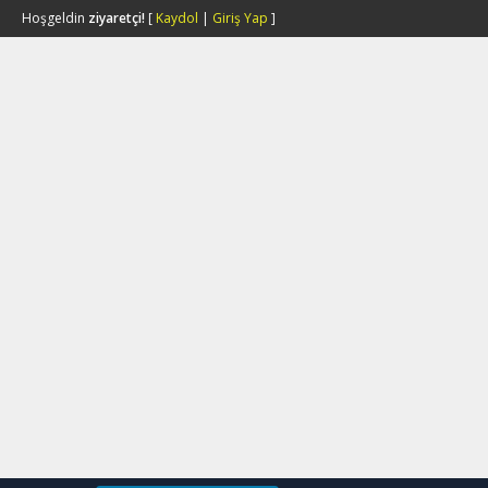
Hoşgeldin
ziyaretçi!
[
Kaydol
|
Giriş Yap
]