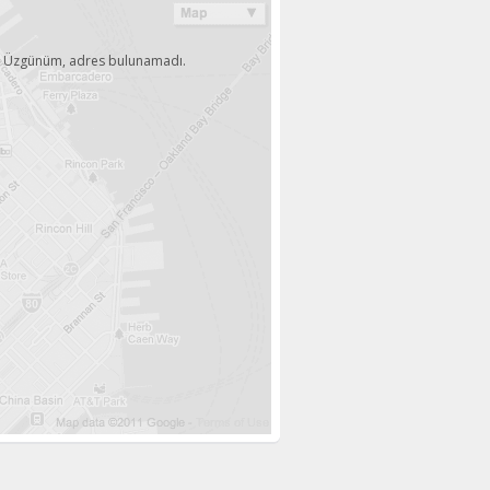
Üzgünüm, adres bulunamadı.