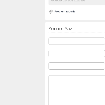
FIRMA ID:
2645AA8E02633D91
Problem raporla
Yorum Yaz