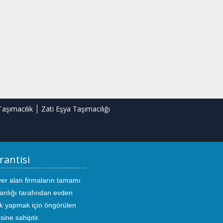
Taşımacılık
Zati Eşya Taşımacılığı
rantisi
yer alan firmaların tamamı
anlığı tarafından evden
ık yapmak için öngörülen
sine sahiptir.