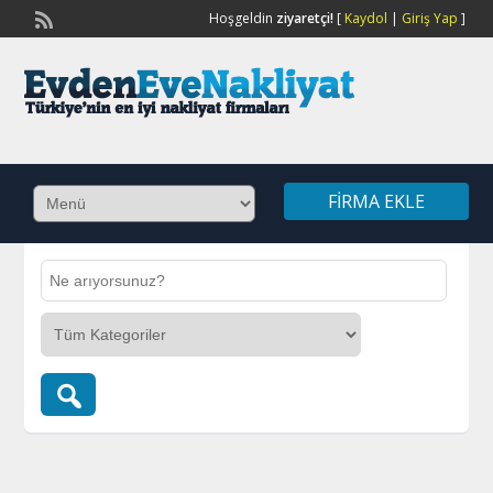
Hoşgeldin
ziyaretçi!
[
Kaydol
|
Giriş Yap
]
FIRMA EKLE