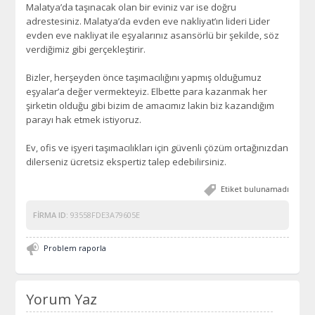
Malatya’da taşınacak olan bir eviniz var ise doğru
adrestesiniz. Malatya’da evden eve nakliyat’ın lideri Lider
evden eve nakliyat ile eşyalarınız asansörlü bir şekilde, söz
verdiğimiz gibi gerçekleştirir.
Bizler, herşeyden önce taşımacılığını yapmış olduğumuz
eşyalar’a değer vermekteyiz. Elbette para kazanmak her
şirketin olduğu gibi bizim de amacımız lakin biz kazandığım
parayı hak etmek istiyoruz.
Ev, ofis ve işyeri taşımacılıkları için güvenli çözüm ortağınızdan
dilerseniz ücretsiz ekspertiz talep edebilirsiniz.
Etiket bulunamadı
FIRMA ID:
93558FDE3A79605E
Problem raporla
Yorum Yaz