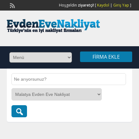
Hoşgeldin
ziyaretçi!
[
Kaydol
|
Giriş Yap
]
FIRMA EKLE