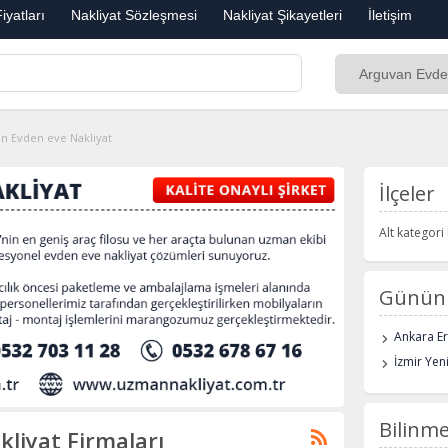
iyatları
Nakliyat Sözleşmesi
Nakliyat Şikayetleri
İletişim
n Evden eve Nakliyat
İlçeler
Alt kategor
Günün 
Ankara E
İzmir Yen
Bilinme
liyat Firmaları