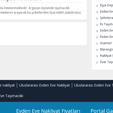
Eşya De
da listelenmektedir. Arguvan ilçesinde taşımacılık
Evden Eve
rketlerini arayarak bu şirketlerden fiyat teklifi alabilirsiniz.
Şehirlera
Ev Taşıma
Evden Ev
Evden Eve
Asansör K
Marangoz
Nakliyat 
Fuar Taşı
e nakliyat
Uluslararası Evden Eve Nakliyat
Uluslararası Evden Eve 
ve Taşımacılık
Evden Eve Nakliyat Fiyatları
Portal Ga