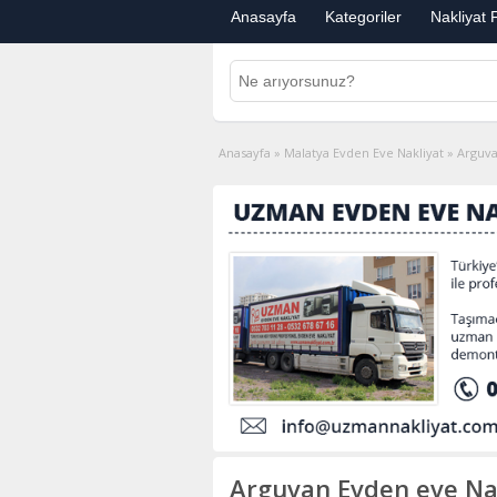
Anasayfa
Kategoriler
Nakliyat F
Anasayfa
»
Malatya Evden Eve Nakliyat
»
Arguva
Arguvan Evden eve Nak