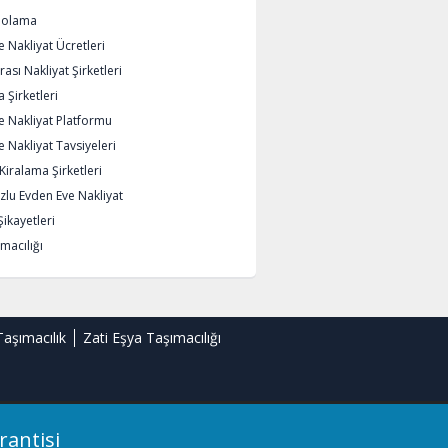
polama
 Nakliyat Ücretleri
rası Nakliyat Şirketleri
 Şirketleri
e Nakliyat Platformu
 Nakliyat Tavsiyeleri
iralama Şirketleri
lu Evden Eve Nakliyat
Şikayetleri
macılığı
Taşımacılık
Zati Eşya Taşımacılığı
rantisi