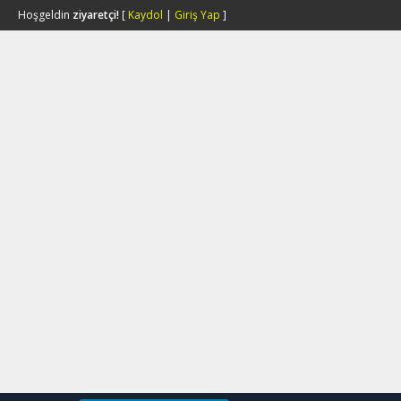
Hoşgeldin
ziyaretçi!
[
Kaydol
|
Giriş Yap
]