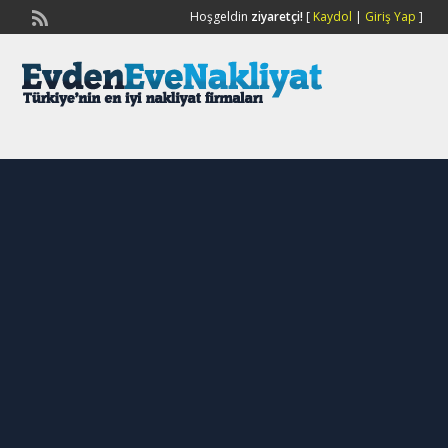
Hoşgeldin
ziyaretçi!
[
Kaydol
|
Giriş Yap
]