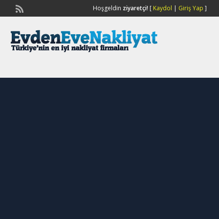
Hoşgeldin
ziyaretçi!
[
Kaydol
|
Giriş Yap
]