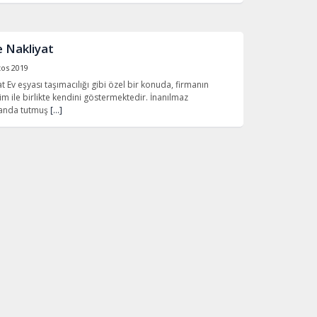
e Nakliyat
tos 2019
t Ev eşyası taşımacılığı gibi özel bir konuda, firmanın
im ile birlikte kendini göstermektedir. İnanılmaz
planda tutmuş
[…]