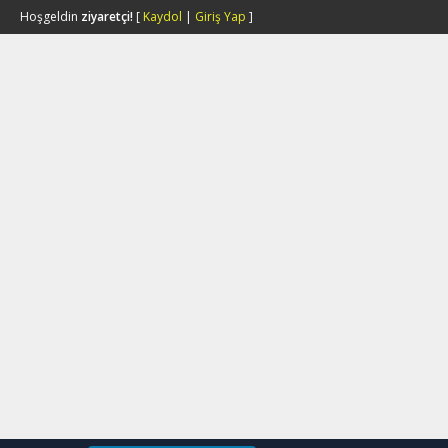
Hoşgeldin
ziyaretçi!
[
Kaydol
|
Giriş Yap
]