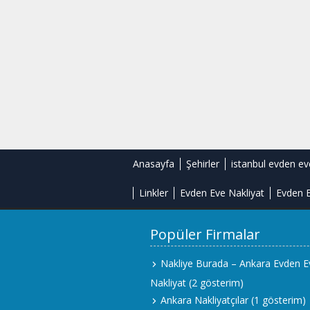
Anasayfa
Şehirler
istanbul evden ev
Linkler
Evden Eve Nakliyat
Evden E
Popüler Firmalar
Nakliye Burada – Ankara Evden E
Nakliyat
(2 gösterim)
Ankara Nakliyatçılar
(1 gösterim)