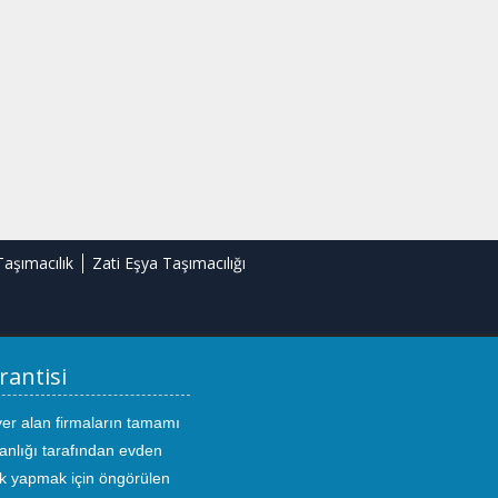
Taşımacılık
Zati Eşya Taşımacılığı
rantisi
yer alan firmaların tamamı
anlığı tarafından evden
ık yapmak için öngörülen