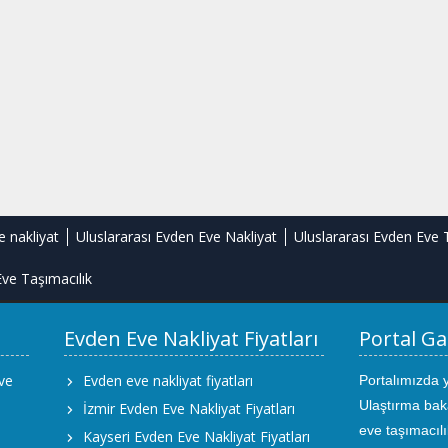
e nakliyat
Uluslararası Evden Eve Nakliyat
Uluslararası Evden Eve 
ve Taşımacılık
Evden Eve Nakliyat Fiyatları
Portal Ga
ve
Evden eve nakliyat fiyatları
Portalımızda 
Ulaştırma bak
İzmir Evden Eve Nakliyat Fiyatları
eve taşımacıl
Kayseri Evden Eve Nakliyat Fiyatları