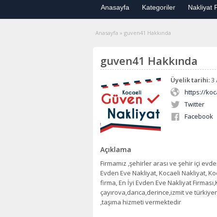
Anasayfa
Kategoriler
Nakliyat F
Anasayfa
»
guven41 Hakkında
guven41 Hakkında
Üyelik tarihi:
3 
https://ko
Twitter
Facebook
Açıklama
Firmamız ,şehirler arası ve şehir içi ev
Evden Eve Nakliyat, Kocaeli Nakliyat, K
firma, En İyi Evden Eve Nakliyat Firması
çayırova,darıca,derince,izmit ve türkiye
,taşıma hizmeti vermektedir