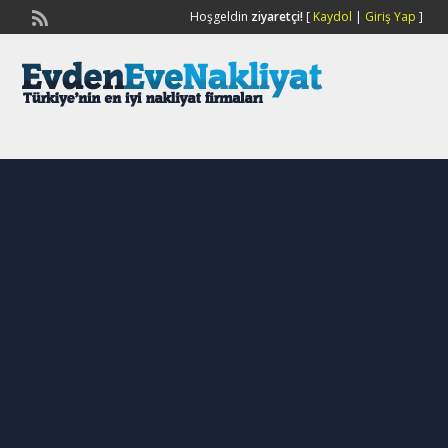
Hoşgeldin
ziyaretçi!
[
Kaydol
|
Giriş Yap
]