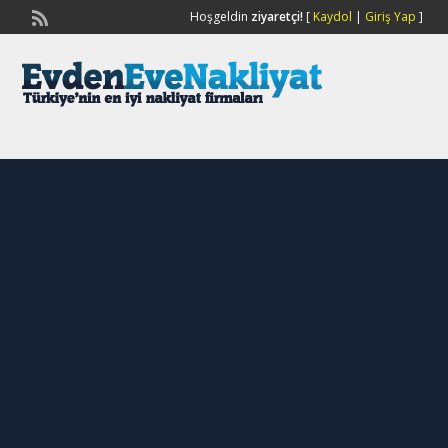
Hoşgeldin
ziyaretçi!
[
Kaydol
|
Giriş Yap
]