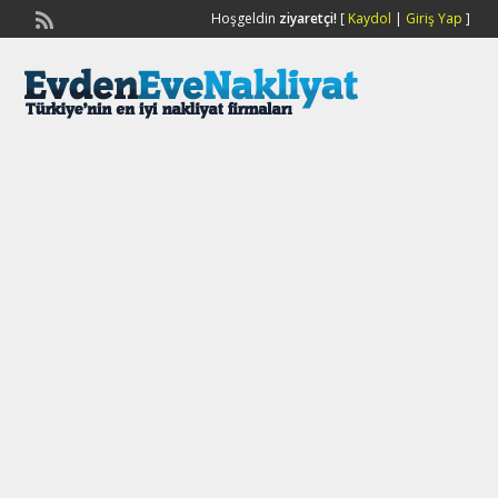
Hoşgeldin
ziyaretçi!
[
Kaydol
|
Giriş Yap
]