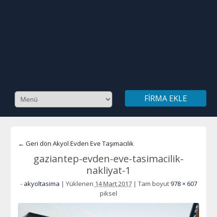
FIRMA EKLE
← Geri dön Akyol Evden Eve Taşımacılık
gaziantep-evden-eve-tasimacilik-
nakliyat-1
-
akyoltasima
|
Yüklenen
14 Mart 2017
|
Tam boyut
978 × 607
piksel