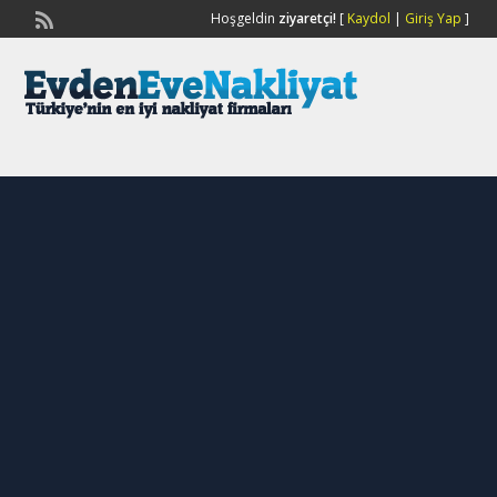
Hoşgeldin
ziyaretçi!
[
Kaydol
|
Giriş Yap
]