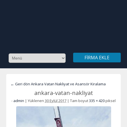
FIRMA EKLE
← Geri dön Ankara Vatan Nakliyat ve Asansör Kiralama
ankara-vatan-nakliyat
-
admin
|
Yüklenen
30 Eylül 2017
|
Tam boyut
335 × 420
piksel