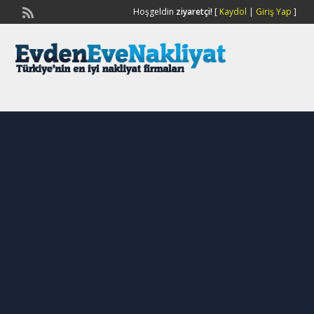
Hoşgeldin
ziyaretçi!
[
Kaydol
|
Giriş Yap
]