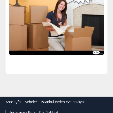
Anasayfa
Şehirler
istanbul evden eve nakliyat
Uluslararası Evden Eve Nakliyat