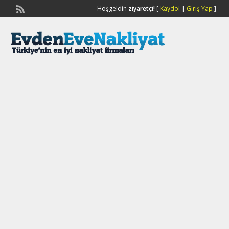
Hoşgeldin
ziyaretçi!
[
Kaydol
|
Giriş Yap
]