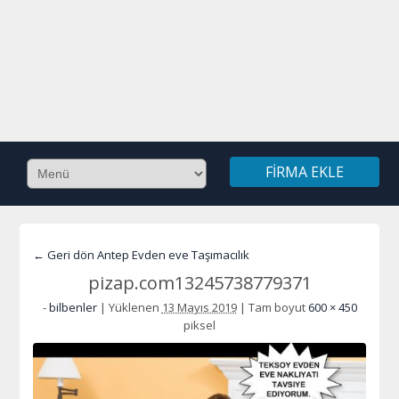
FIRMA EKLE
← Geri dön Antep Evden eve Taşımacılık
pizap.com13245738779371
-
bilbenler
|
Yüklenen
13 Mayıs 2019
|
Tam boyut
600 × 450
piksel