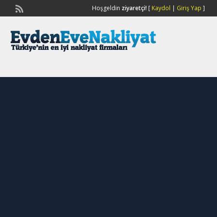
Hoşgeldin
ziyaretçi!
[
Kaydol
|
Giriş Yap
]