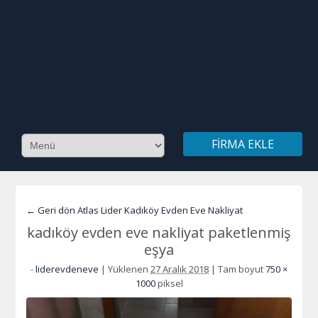
FIRMA EKLE
← Geri dön Atlas Lider Kadıköy Evden Eve Nakliyat
kadıköy evden eve nakliyat paketlenmiş
eşya
-
liderevdeneve
|
Yüklenen
27 Aralık 2018
|
Tam boyut
750 ×
1000
piksel