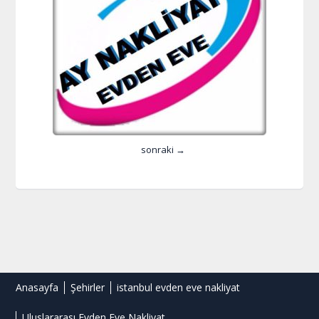
sonraki →
Anasayfa
Şehirler
istanbul evden eve nakliyat
Uluslararası Evden Eve Nakliyat