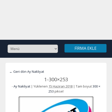
FIRMA EKLE
← Geri dön Ay Nakliyat
1-300×253
-
Ay Nakliyat
|
Yüklenen
15 Haziran 2018
|
Tam boyut
300 ×
253
piksel