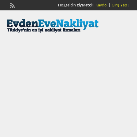
Hoşgeldin
ziyaretçi!
[
Kaydol
|
Giriş Yap
]