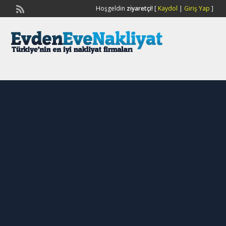
Hoşgeldin
ziyaretçi!
[
Kaydol
|
Giriş Yap
]