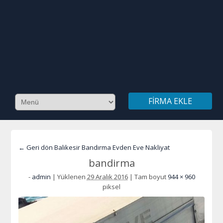
FIRMA EKLE
← Geri dön Balıkesir Bandırma Evden Eve Nakliyat
bandirma
-
admin
|
Yüklenen
29 Aralık 2016
|
Tam boyut
944 × 960
piksel