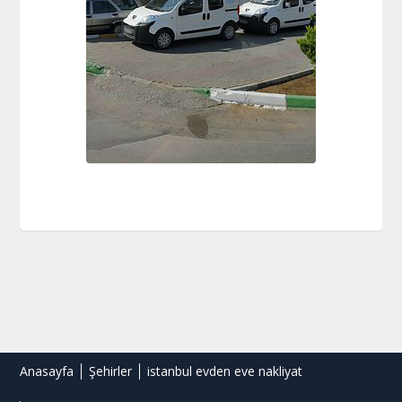
Anasayfa
Şehirler
istanbul evden eve nakliyat