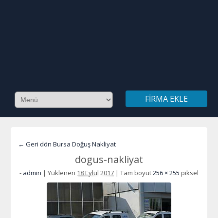
FIRMA EKLE
← Geri dön Bursa Doğuş Nakliyat
dogus-nakliyat
-
admin
|
Yüklenen
18 Eylül 2017
|
Tam boyut
256 × 255
piksel