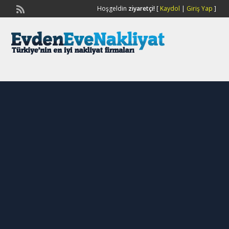
Hoşgeldin
ziyaretçi!
[
Kaydol
|
Giriş Yap
]