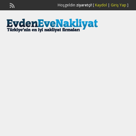
Hoşgeldin
ziyaretçi!
[
Kaydol
|
Giriş Yap
]