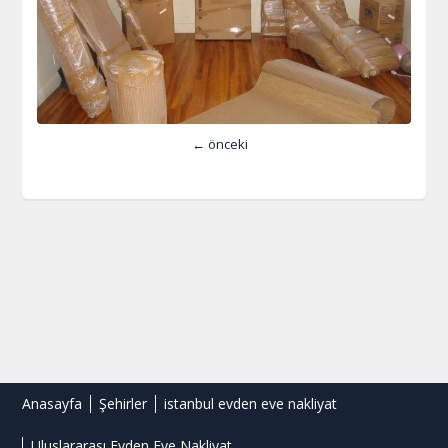
← önceki
Anasayfa
Şehirler
istanbul evden eve nakliyat
Uluslararası Evden Eve Nakliyat