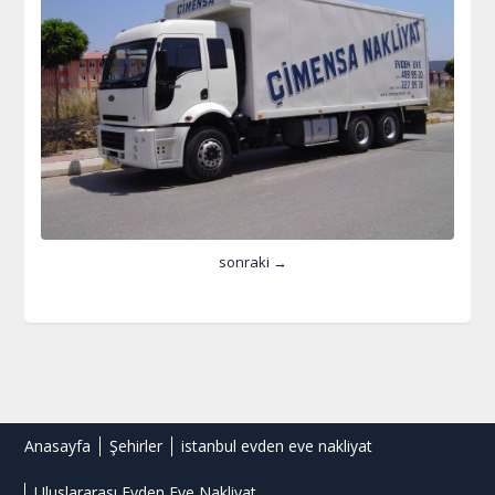
sonraki →
Anasayfa
Şehirler
istanbul evden eve nakliyat
Uluslararası Evden Eve Nakliyat