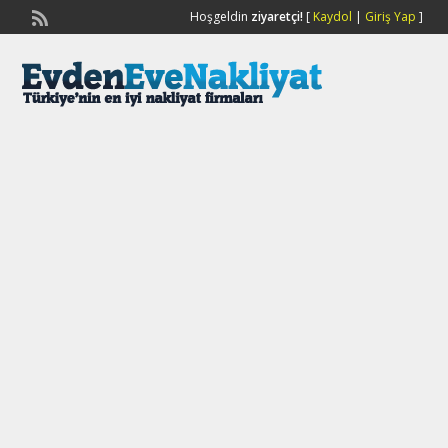
Hoşgeldin
ziyaretçi!
[
Kaydol
|
Giriş Yap
]