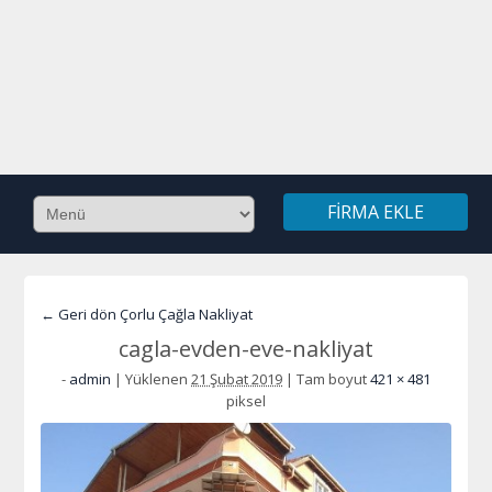
FIRMA EKLE
← Geri dön Çorlu Çağla Nakliyat
cagla-evden-eve-nakliyat
-
admin
|
Yüklenen
21 Şubat 2019
|
Tam boyut
421 × 481
piksel