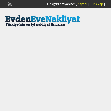
Hoşgeldin
ziyaretçi!
[
Kaydol
|
Giriş Yap
]