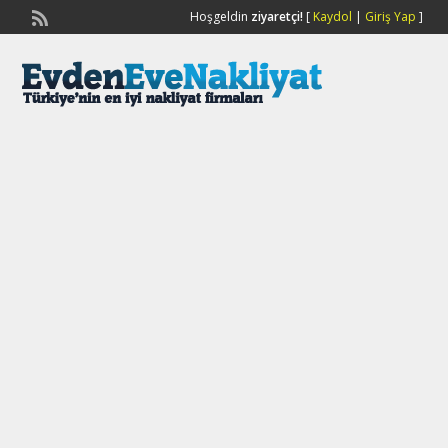
Hoşgeldin
ziyaretçi!
[
Kaydol
|
Giriş Yap
]