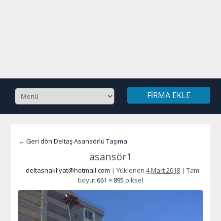
FIRMA EKLE
← Geri dön Deltaş Asansörlü Taşıma
asansör1
-
deltasnakliyat@hotmail.com
|
Yüklenen
4 Mart 2018
|
Tam
boyut
661 × 895
piksel